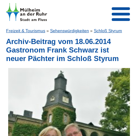
Freizeit & Tourismus
»
Sehenswürdigkeiten
»
Schloß Styrum
Archiv-Beitrag vom 18.06.2014
Gastronom Frank Schwarz ist
neuer Pächter im Schloß Styrum