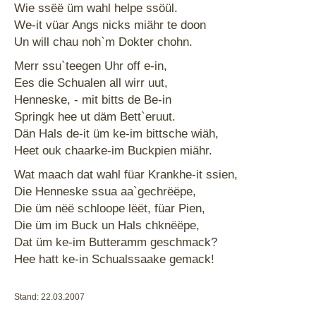
Wie ssëë üm wahl helpe ssöül.
We-it vüar Angs nicks miähr te doon
Un will chau noh`m Dokter chohn.
Merr ssu`teegen Uhr off e-in,
Ees die Schualen all wirr uut,
Henneske, - mit bitts de Be-in
Springk hee ut däm Bett`eruut.
Dän Hals de-it üm ke-im bittsche wiäh,
Heet ouk chaarke-im Buckpien miähr.
Wat maach dat wahl füar Krankhe-it ssien,
Die Henneske ssua aa`gechrëëpe,
Die üm nëë schloope lëët, füar Pien,
Die üm im Buck un Hals chknëëpe,
Dat üm ke-im Butteramm geschmack?
Hee hatt ke-in Schualssaake gemack!
Stand: 22.03.2007