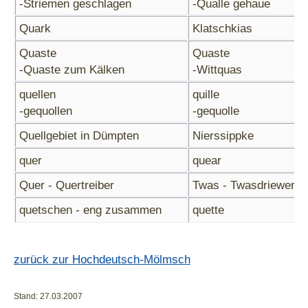
-Striemen geschlagen
-Qualle gehaue
Quark
Klatschkias
Quaste
Quaste
-Quaste zum Kälken
-Wittquas
quellen
quille
-gequollen
-gequolle
Quellgebiet in Dümpten
Nierssippke
quer
quear
Quer - Quertreiber
Twas - Twasdriewer
quetschen - eng zusammen
quette
sitzen
-dotöösche gequett
quicklebendig
quécklebendig
zurück zur Hochdeutsch-Mölmsch
Stand: 27.03.2007