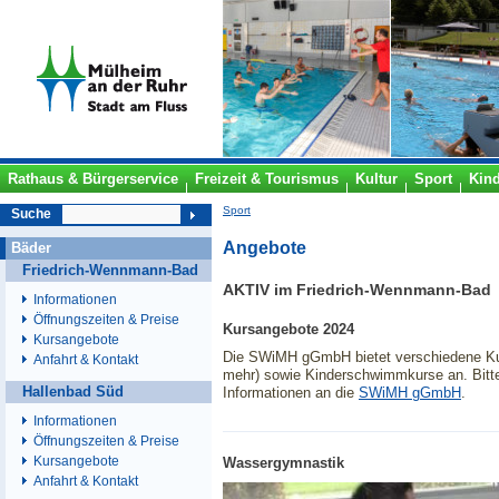
Rathaus & Bürgerservice
Freizeit & Tourismus
Kultur
Sport
Kin
Sport
Suche
Angebote
Bäder
Friedrich-Wennmann-Bad
AKTIV im Friedrich-Wennmann-Bad
Informationen
Öffnungszeiten & Preise
Kursangebote 2024
Kursangebote
Die SWiMH gGmbH bietet verschiedene Ku
Anfahrt & Kontakt
mehr) sowie Kinderschwimmkurse an. Bitte
Hallenbad Süd
Informationen an die
SWiMH gGmbH
.
Informationen
Öffnungszeiten & Preise
Kursangebote
Wassergymnastik
Anfahrt & Kontakt