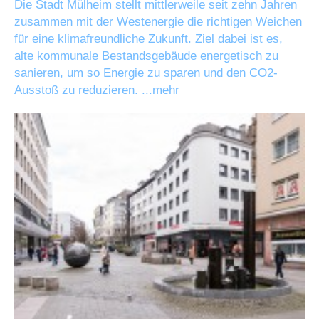
Die Stadt Mülheim stellt mittlerweile seit zehn Jahren
zusammen mit der Westenergie die richtigen Weichen
für eine klimafreundliche Zukunft. Ziel dabei ist es,
alte kommunale Bestandsgebäude energetisch zu
sanieren, um so Energie zu sparen und den CO2-
Ausstoß zu reduzieren.
...mehr