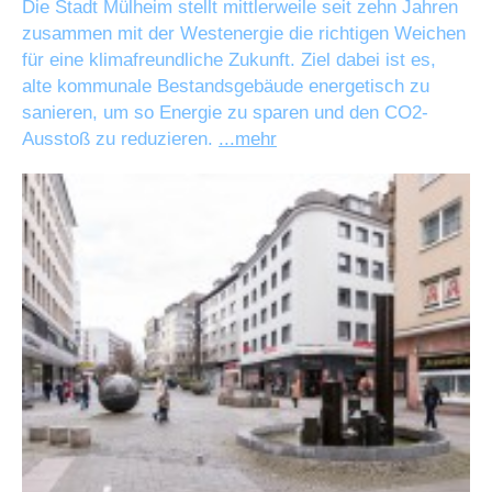
Die Stadt Mülheim stellt mittlerweile seit zehn Jahren
zusammen mit der Westenergie die richtigen Weichen
für eine klimafreundliche Zukunft. Ziel dabei ist es,
alte kommunale Bestandsgebäude energetisch zu
sanieren, um so Energie zu sparen und den CO2-
Ausstoß zu reduzieren.
...mehr