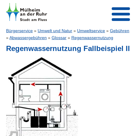
Bürgerservice
»
Umwelt und Natur
»
Umweltservice
»
Gebühren
»
Abwassergebühren
»
Glossar
»
Regenwassernutzung
Regenwassernutzung Fallbeispiel II