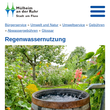
Bürgerservice
»
Umwelt und Natur
»
Umweltservice
»
Gebühren
»
Abwassergebühren
»
Glossar
Regenwassernutzung