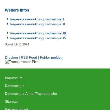
Weitere Infos
Regenwassernutzung Fallbeispiel I
Regenwassernutzung Fallbeispiel II
Regenwassernutzung Fallbeispiel III
Regenwassernutzung Fallbeispiel IV
Stand: 19.11.2024
Drucken
|
RSS-Feed
|
Fehler melden
Impressum
|
Datenschutz
|
Datenschutz Ämter/Fachbereiche
|
Sitemap
|
Barrierefreiheit