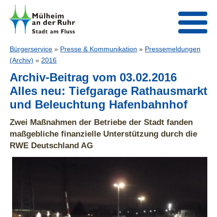
Bürgerservice
»
Presse & Kommunikation
»
Pressemeldungen
(Archiv)
»
2016
Archiv-Beitrag vom 03.02.2016
Alles neu: Tiefgarage Rathausmarkt
und Beleuchtung Hafenbahnhof
Zwei Maßnahmen der Betriebe der Stadt fanden
maßgebliche finanzielle Unterstützung durch die
RWE Deutschland AG