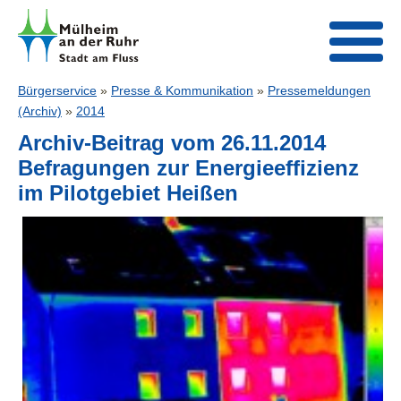
Bürgerservice
»
Presse & Kommunikation
»
Pressemeldungen
(Archiv)
»
2014
Archiv-Beitrag vom 26.11.2014
Befragungen zur Energieeffizienz
im Pilotgebiet Heißen