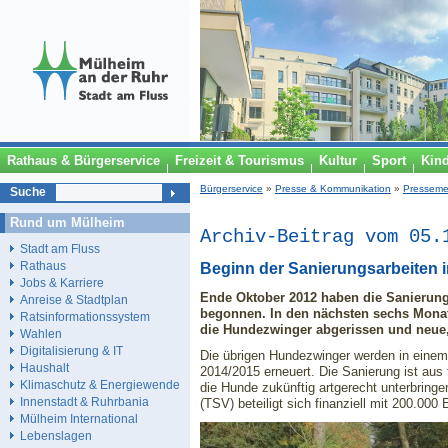
Rathaus & Bürgerservice
Freizeit & Tourismus
Kultur
Sport
Kin
Bürgerservice
»
Presse & Kommunikation
»
Presseme
Suche
Rund um Mülheim
Archiv-Beitrag vom 05.
Stadt am Fluss
Rathaus
Beginn der Sanierungsarbeiten 
Jobs & Karriere
Ende Oktober 2012 haben die Sanierungs
Anreise & Stadtplan
begonnen. In den nächsten sechs Monat
Ratsinformationssystem
die Hundezwinger abgerissen und neue
Wahlen
Digitalisierung & IT
Die übrigen Hundezwinger werden in einem
Haushalt
2014/2015 erneuert. Die Sanierung ist aus 
Klimaschutz & Energiewende
die Hunde zukünftig artgerecht unterbring
Innenstadt & Ruhrbania
(TSV) beteiligt sich finanziell mit 200.000
Mülheim International
Lebenslagen