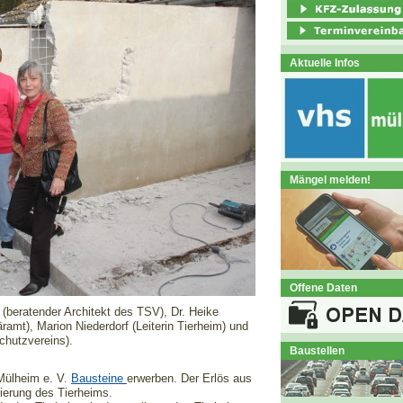
Aktuelle Infos
Mängel melden!
Offene Daten
h (beratender Architekt des TSV), Dr. Heike
ramt), Marion Niederdorf (Leiterin Tierheim) und
chutzvereins).
Baustellen
Mülheim e. V.
Bausteine
erwerben. Der Erlös aus
nierung des Tierheims.