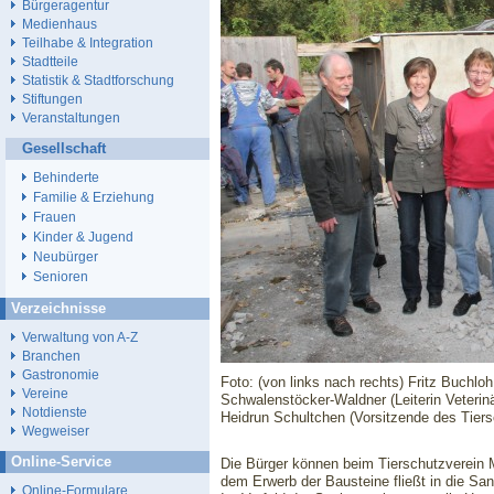
Bürgeragentur
Medienhaus
Teilhabe & Integration
Stadtteile
Statistik & Stadtforschung
Stiftungen
Veranstaltungen
Gesellschaft
Behinderte
Familie & Erziehung
Frauen
Kinder & Jugend
Neubürger
Senioren
Verzeichnisse
Verwaltung von A-Z
Branchen
Gastronomie
Foto: (von links nach rechts) Fritz Buchlo
Vereine
Schwalenstöcker-Waldner (Leiterin Veterinä
Notdienste
Heidrun Schultchen (Vorsitzende des Tiers
Wegweiser
Online-Service
Die Bürger können beim Tierschutzverein 
dem Erwerb der Bausteine fließt in die Sa
Online-Formulare