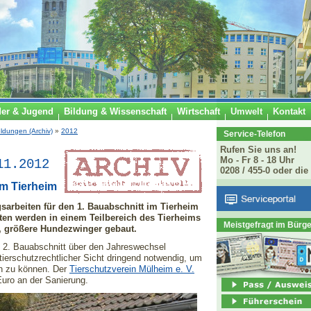
der & Jugend
Bildung & Wissenschaft
Wirtschaft
Umwelt
Kontakt
ldungen (Archiv)
»
2012
Service-Telefon
Rufen Sie uns an!
Mo - Fr 8 - 18 Uhr
11.2012
0208 / 455-0 oder die
im Tierheim
arbeiten für den 1. Bauabschnitt im Tierheim
en werden in einem Teilbereich des Tierheims
Meistgefragt im Bürg
, größere Hundezwinger gebaut.
 2. Bauabschnitt über den Jahreswechsel
tierschutzrechtlicher Sicht dringend notwendig, um
en zu können. Der
Tierschutzverein Mülheim e. V.
 Euro an der Sanierung.