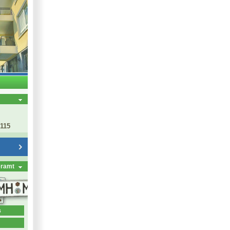
 115
eramt