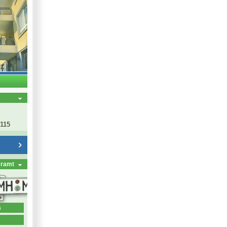
 115
eramt