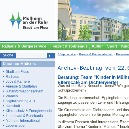
Rathaus & Bürgerservice
Freizeit & Tourismus
Kultur
Sport
Kin
Bürgerservice
»
Presse & Kommunikation
»
Presseme
Suche
Rund um Mülheim
Archiv-Beitrag vom 22.
Stadt am Fluss
Rathaus
Beratung: Team "Kinder in Mülh
Jobs & Karriere
Elterncafé am Dichterviertel
Was ist der Baby-Besuchs-Dienst? Wo gibt
Anreise & Stadtplan
Schulproblemen?
Ratsinformationssystem
Wahlen
Die Bildungspartnerschaft Eppinghofen hat
Digitalisierung & IT
Zugänge zu passenden Lern- und Hilfsang
Haushalt
Die Grundschule am Dichterviertel und da
Klimaschutz & Energiewende
Eppinghofen bieten hierfür jeden Montag ei
Innenstadt & Ruhrbania
Mülheim International
In diesem Rahmen sind
interessierte
Elter
Lebenslagen
Uhr
zum Thema "Kinder in Mülheim" herzlic