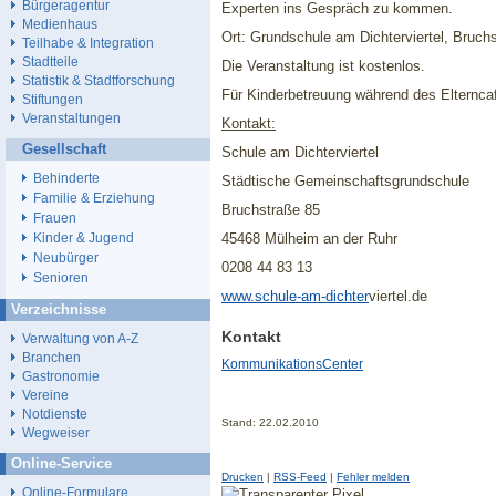
Bürgeragentur
Experten ins Gespräch zu kommen.
Medienhaus
Ort: Grundschule am Dichterviertel, Bruch
Teilhabe & Integration
Stadtteile
Die Veranstaltung ist kostenlos.
Statistik & Stadtforschung
Für Kinderbetreuung während des Elterncaf
Stiftungen
Veranstaltungen
Kontakt:
Gesellschaft
Schule am Dichterviertel
Behinderte
Städtische Gemeinschaftsgrundschule
Familie & Erziehung
Bruchstraße 85
Frauen
45468 Mülheim an der Ruhr
Kinder & Jugend
Neubürger
0208 44 83 13
Senioren
www.schule-am-dichter
viertel.de
Verzeichnisse
Kontakt
Verwaltung von A-Z
Branchen
KommunikationsCenter
Gastronomie
Vereine
Notdienste
Stand: 22.02.2010
Wegweiser
Online-Service
Drucken
|
RSS-Feed
|
Fehler melden
Online-Formulare