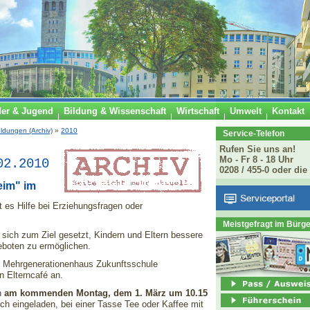
der & Jugend
Bildung & Wissenschaft
Wirtschaft
Umwelt
Kontakt
ldungen (Archiv)
»
2010
Service-Telefon
Rufen Sie uns an!
Mo - Fr 8 - 18 Uhr
02.2010
0208 / 455-0 oder die
eim" im
 es Hilfe bei Erziehungsfragen oder
Meistgefragt im Bürg
 sich zum Ziel gesetzt, Kindern und Eltern bessere
eboten zu ermöglichen.
s Mehrgenerationenhaus Zukunftsschule
n Elterncafé an.
n
am kommenden Montag, dem 1. März um 10.15
h eingeladen, bei einer Tasse Tee oder Kaffee mit