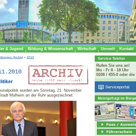
der & Jugend
Bildung & Wissenschaft
Wirtschaft
Umwelt
Kontakt
ldungen (Archiv)
»
2010
Service-Telefon
Rufen Sie uns an!
Mo - Fr 8 - 18 Uhr
11.2010
0208 / 455-0 oder die
itiker
munalpolitik wurden am Sonntag, 21. November
r Stadt Mülheim an der Ruhr ausgezeichnet.
Meistgefragt im Bürg