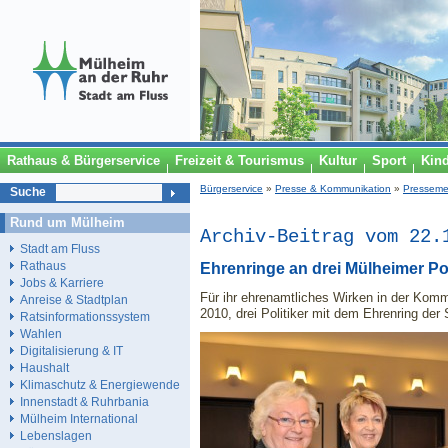
Rathaus & Bürgerservice
Freizeit & Tourismus
Kultur
Sport
Kin
Bürgerservice
»
Presse & Kommunikation
»
Presseme
Suche
Rund um Mülheim
Archiv-Beitrag vom 22.
Stadt am Fluss
Rathaus
Ehrenringe an drei Mülheimer Pol
Jobs & Karriere
Für ihr ehrenamtliches Wirken in der Kom
Anreise & Stadtplan
2010, drei Politiker mit dem Ehrenring de
Ratsinformationssystem
Wahlen
Digitalisierung & IT
Haushalt
Klimaschutz & Energiewende
Innenstadt & Ruhrbania
Mülheim International
Lebenslagen