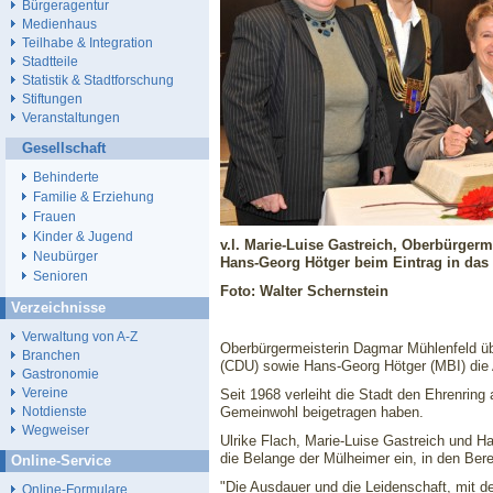
Bürgeragentur
Medienhaus
Teilhabe & Integration
Stadtteile
Statistik & Stadtforschung
Stiftungen
Veranstaltungen
Gesellschaft
Behinderte
Familie & Erziehung
Frauen
Kinder & Jugend
v.l. Marie-Luise Gastreich, Oberbürger
Neubürger
Hans-Georg Hötger beim Eintrag in das
Senioren
Foto: Walter Schernstein
Verzeichnisse
Verwaltung von A-Z
Oberbürgermeisterin Dagmar Mühlenfeld übe
Branchen
(CDU) sowie Hans-Georg Hötger (MBI) die 
Gastronomie
Vereine
Seit 1968 verleiht die Stadt den Ehrenrin
Gemeinwohl beigetragen haben.
Notdienste
Wegweiser
Ulrike Flach, Marie-Luise Gastreich und H
die Belange der Mülheimer ein, in den Bere
Online-Service
"Die Ausdauer und die Leidenschaft, mit de
Online-Formulare