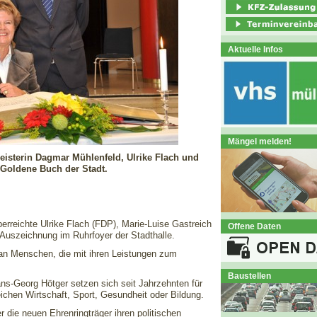
Aktuelle Infos
Mängel melden!
meisterin Dagmar Mühlenfeld, Ulrike Flach und
 Goldene Buch der Stadt.
rreichte Ulrike Flach (FDP), Marie-Luise Gastreich
Offene Daten
Auszeichnung im Ruhrfoyer der Stadthalle.
g an Menschen, die mit ihren Leistungen zum
Baustellen
ans-Georg Hötger setzen sich seit Jahrzehnten für
ichen Wirtschaft, Sport, Gesundheit oder Bildung.
r die neuen Ehrenringträger ihren politischen