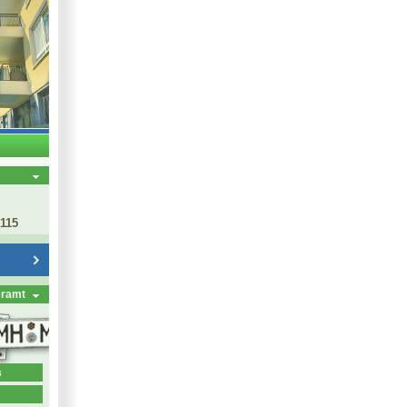
 115
eramt