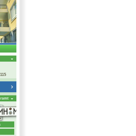
 115
eramt