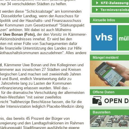
t nur 34 verschuldeten Städten zu helfen.
et werden diese "Schicksalstage" am kommenden
m Düsseldorfer Landtag, wenn der Ausschuss für
Aktuelle Infos
olitik und der Haushalts- und Finanzausschuss
 der Kommunen zum Gesetzentwurf "Stärkungspakt
nzen" anhören. Mit dabei ist auch Mülheims
 Uwe Bonan (Foto),
der den Vorsitz im Kämmerer-
 Aktionsbündnisses innehat. Er wird bei den
ten mit einer Fülle von Sachargumenten dafür
ie finanzielle Unterstützung des Landes zur Hilfe
le Nothaushaltskommunen auszudehnen". Alles andere
Mängel melden!
d
, Kämmerer Uwe Bonan und ihre Kolleginnen und
ämmerer aus inzwischen 27 Städten und Kreisen
ergischen Land machen seit zweieinhalb Jahren
 und Bund, endlich Verantwortung dafür zu
s Jahrzehnte lang zu Lasten der Kommunen
finanzierung erlassen wurden. Weil das -
Offene Daten
 für die dramatische Verschuldung der allermeisten
ein-Westfalen "mit seiner zweifellos
nicht "halbherzige Beschlüsse fassen, die für die
r Intensivstation lediglich Placebo-Medizin übrig
Baustellen
s, das bereits 45 Prozent der Bürger von
desregierung und den Landtagsfraktionen im Rahmen
ärkungspakt Stadtfinanzen ausführliche eigene