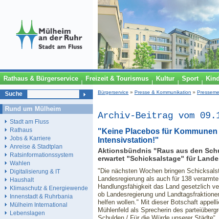
Rathaus & Bürgerservice
Freizeit & Tourismus
Kultur
Sport
Kin
Bürgerservice
»
Presse & Kommunikation
»
Presseme
Suche
Rund um Mülheim
Archiv-Beitrag vom 09.
Stadt am Fluss
Rathaus
"Keine Placebos für Kommunen 
Jobs & Karriere
Intensivstation!"
Anreise & Stadtplan
Aktionsbündnis "Raus aus den Schul
Ratsinformationssystem
erwartet "Schicksalstage" für Lan
Wahlen
"Die nächsten Wochen bringen Schicksalsta
Digitalisierung & IT
Landesregierung als auch für 138 verarmte
Haushalt
Handlungsfähigkeit das Land gesetzlich ver
Klimaschutz & Energiewende
ob Landesregierung und Landtagsfraktione
Innenstadt & Ruhrbania
helfen wollen." Mit dieser Botschaft appe
Mülheim International
Mühlenfeld als Sprecherin des parteiüber
Lebenslagen
Schulden / Für die Würde unserer Städte“ 