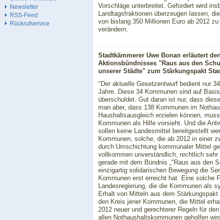
Vorschläge unterbreitet. Gefordert wird i
Newsletter
Landtagsfraktionen überzeugen lassen, die
RSS-Feed
von bislang 350 Millionen Euro ab 2012 z
Rückrufservice
verändern.
Stadtkämmerer Uwe Bonan erläutert de
Aktionsbündnisses "Raus aus den Schu
unserer Städte" zum Stärkungspakt Stad
"Der aktuelle Gesetzentwurf bedient nur 3
Jahre. Diese 34 Kommunen sind auf Basis 
überschuldet. Gut daran ist nur, dass dies
man aber, dass 138 Kommunen im Nothausha
Haushaltsausgleich erzielen können, muss
Kommunen als Hilfe vorsieht. Und die Antwor
sollen keine Landesmittel bereitgestellt we
Kommunen, solche, die ab 2012 in einer 
durch Umschichtung kommunaler Mittel geh
vollkommen unverständlich, rechtlich sehr
gerade mit dem Bündnis „"Raus aus den Schu
einzigartig solidarischen Bewegung die Sensi
Kommunen erst erreicht hat. Eine solche 
Landesregierung, die die Kommunen als s
Erhalt von Mitteln aus dem Stärkungspakt
den Kreis jener Kommunen, die Mittel erhalt
2012 neuer und gerechterer Regeln für de
allen Nothaushaltskommunen geholfen wird.