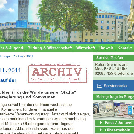
der & Jugend
Bildung & Wissenschaft
Wirtschaft
Umwelt
Kontakt
ldungen (Archiv)
»
2011
Service-Telefon
Rufen Sie uns an!
Mo - Fr 8 - 18 Uhr
11.2011
0208 / 455-0 oder die
auf der
den / Für die Würde unserer Städte"
desregierung und Kommunen
Meistgefragt im Bürg
ge sowohl für die nordrhein-westfälische
 Kommunen, für deren finanzielle
ankerte Verantwortung trägt. Jetzt wird sich zeigen,
n den notleidenden Kommunen wirklich nachhaltig
lliert Mülheims Oberbürgermeisterin Dagmar
greifenden Aktionsbündnisses „Raus aus den
an die Landespolitik, mit dem „Stärkungspakt