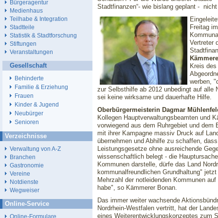
Bürgeragentur
Stadtfinanzen“- wie bislang geplant - nich
Medienhaus
Eingeleit
Teilhabe & Integration
Freitag i
Stadtteile
Kommunalp
Statistik & Stadtforschung
Vertreter
Stiftungen
Stadtfina
Veranstaltungen
Kämmerer
Gesellschaft
Kreis des
Abgeordne
Behinderte
werben, "d
Familie & Erziehung
zur Selbsthilfe ab 2012 unbedingt auf al
Frauen
sei keine wirksame und dauerhafte Hilfe.
Kinder & Jugend
Oberbürgermeisterin Dagmar Mühlenfel
Neubürger
Kollegen Hauptverwaltungsbeamten und K
Senioren
vorwiegend aus dem Ruhrgebiet und dem B
mit ihrer Kampagne massiv Druck auf Land
Verzeichnisse
übernehmen und Abhilfe zu schaffen, das
Leistungsgesetze ohne ausreichende Gegen
Verwaltung von A-Z
wissenschaftlich belegt - die Hauptursache
Branchen
Kommunen darstelle, dürfe das Land Nordrh
Gastronomie
kommunalfreundlichen Grundhaltung" jetzt 
Vereine
Mehrzahl der notleidenden Kommunen auf de
Notdienste
habe", so Kämmerer Bonan.
Wegweiser
Das immer weiter wachsende Aktionsbündni
Online-Service
Nordrhein-Westfalen vertritt, hat der Lan
eines Weiterentwicklungskonzeptes zum St
Online-Formulare