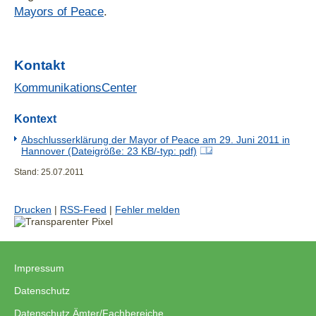
Mayors of Peace
.
Kontakt
KommunikationsCenter
Kontext
Abschlusserklärung der Mayor of Peace am 29. Juni 2011 in
Hannover (Dateigröße: 23 KB/-typ: pdf)
Stand: 25.07.2011
Drucken
|
RSS-Feed
|
Fehler melden
Impressum
|
Datenschutz
|
Datenschutz Ämter/Fachbereiche