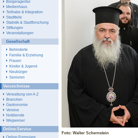
Bürgeragentur
Medienhaus
Teilhabe & Integration
Stadtteile
Statistik & Stadtforschung
Stiftungen
Veranstaltungen
Gesellschaft
Behinderte
Familie & Erziehung
Frauen
Kinder & Jugend
Neubürger
Senioren
Verzeichnisse
Verwaltung von A-Z
Branchen
Gastronomie
Vereine
Notdienste
Wegweiser
Online-Service
Foto: Walter Schernstein
Online-Formulare