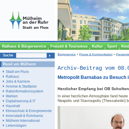
Rathaus & Bürgerservice
Freizeit & Tourismus
Kultur
Sport
Kin
Bürgerservice
»
Presse & Kommunikation
»
Presseme
Suche
Rund um Mülheim
Archiv-Beitrag vom 08.
Stadt am Fluss
Rathaus
Metropolit Barnabas zu Besuch 
Jobs & Karriere
Anreise & Stadtplan
Herzlicher Empfang bei OB Scholten
Ratsinformationssystem
In einer herzlichen Atmosphäre fand heute
Wahlen
Neapolis und Stavroupolis (Thessaloniki) b
Digitalisierung & IT
Haushalt
Klimaschutz & Energiewende
Innenstadt & Ruhrbania
Mülheim International
Lebenslagen