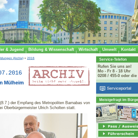
der & Jugend
Bildung & Wissenschaft
Wirtschaft
Umwelt
Kontakt
ldungen (Archiv)
»
2016
Service-Telefon
Rufen Sie uns an!
Mo - Fr 8 - 18 Uhr
07.2016
0208 / 455-0 oder die
in Mülheim
Meistgefragt im Bürg
 (8.7.) der Empfang des Metropoliten Barnabas von
ei Oberbürgermeister Ulrich Scholten statt.