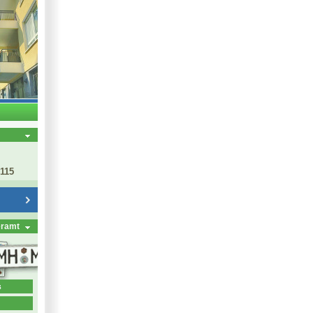
 115
eramt