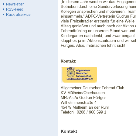
„In diesem Jahr werden wir das Engagemen
Newsletter
Betrieben durch eine Sonderverlosung honor
RSS-Feed
Kollegen ansprechen und motivieren, Teams
Rückrufservice
einsammeln.“ ADFC-Vertreterin Gudrun Für
viele Freizeitradler erstmals für eine Wei
Alltag genießen und auch nach der Aktion d
Fahrradfrühling an unserem Stand war und 
Kindergarten nachdenkt, und zwar bergauf u
klappt es ja im Aktionszeitraum und wir s
Fürtges. Also, mitmachen lohnt sich!
Kontakt:
Allgemeiner Deutscher Fahrrad Club
KV Mülheim/Oberhausen
MRzA c/o Gudrun Fürtges
Wilhelminenstraße 4
45479 Mülheim an der Ruhr
Telefonl: 0208 / 960 599 1
Kontakt