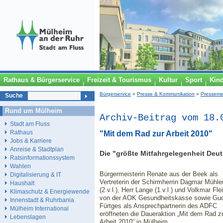
Rathaus & Bürgerservice
Freizeit & Tourismus
Kultur
Sport
Kin
Bürgerservice
»
Presse & Kommunikation
»
Presseme
Suche
Rund um Mülheim
Archiv-Beitrag vom 18.
Stadt am Fluss
Rathaus
"Mit dem Rad zur Arbeit 2010"
Jobs & Karriere
Anreise & Stadtplan
Die "größte Mitfahrgelegenheit Deu
Ratsinformationssystem
Wahlen
Bürgermeisterin Renate aus der Beek als
Digitalisierung & IT
Vertreterin der Schirmherrin Dagmar Mühle
Haushalt
(2.v.l.), Herr Lange (1.v.l.) und Volkmar Fle
Klimaschutz & Energiewende
von der AOK Gesundheitskasse sowie Gu
Innenstadt & Ruhrbania
Fürtges als Ansprechpartnerin des ADFC
Mülheim International
eröffneten die Daueraktion „Mit dem Rad z
Lebenslagen
Arbeit 2010“ in Mülheim.