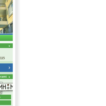
 115
eramt