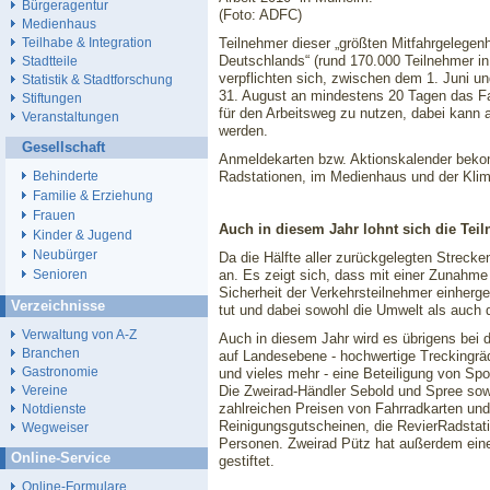
Bürgeragentur
(Foto: ADFC)
Medienhaus
Teilnehmer dieser „größten Mitfahrgelegenh
Teilhabe & Integration
Deutschlands“ (rund 170.000 Teilnehmer in
Stadtteile
verpflichten sich, zwischen dem 1. Juni u
Statistik & Stadtforschung
31. August an mindestens 20 Tagen das F
Stiftungen
für den Arbeitsweg zu nutzen, dabei kann 
Veranstaltungen
werden.
Gesellschaft
Anmeldekarten bzw. Aktionskalender beko
Radstationen, im Medienhaus und der Klima-
Behinderte
Familie & Erziehung
Frauen
Auch in diesem Jahr lohnt sich die Tei
Kinder & Jugend
Neubürger
Da die Hälfte aller zurückgelegten Strecke
an. Es zeigt sich, dass mit einer Zunahme
Senioren
Sicherheit der Verkehrsteilnehmer einher
Verzeichnisse
tut und dabei sowohl die Umwelt als auch
Verwaltung von A-Z
Auch in diesem Jahr wird es übrigens bei 
Branchen
auf Landesebene - hochwertige Treckingräd
Gastronomie
und vieles mehr - eine Beteiligung von Sp
Die Zweirad-Händler Sebold und Spree sowi
Vereine
zahlreichen Preisen von Fahrradkarten und
Notdienste
Reinigungsgutscheinen, die RevierRadstati
Wegweiser
Personen. Zweirad Pütz hat außerdem eine
Online-Service
gestiftet.
Online-Formulare