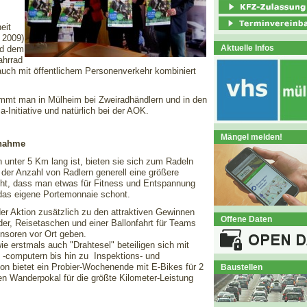
eit
 2009)
Aktuelle Infos
nd dem
ahrrad
auch mit öffentlichem Personenverkehr kombiniert
mmt man in Mülheim bei Zweiradhändlern und in den
Initiative und natürlich bei der AOK.
Mängel melden!
lnahme
n unter 5 Km lang ist, bieten sie sich zum Radeln
 der Anzahl von Radlern generell eine größere
geht, dass man etwas für Fitness und Entspannung
 das eigene Portemonnaie schont.
der Aktion zusätzlich zu den attraktiven Gewinnen
Offene Daten
er, Reisetaschen und einer Ballonfahrt für Teams
onsoren vor Ort geben.
e erstmals auch "Drahtesel" beteiligen sich mit
 -computern bis hin zu Inspektions- und
on bietet ein Probier-Wochenende mit E-Bikes für 2
Baustellen
n Wanderpokal für die größte Kilometer-Leistung