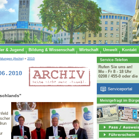
der & Jugend
Bildung & Wissenschaft
Wirtschaft
Umwelt
Kontakt
ldungen (Archiv)
»
2010
Service-Telefon
Rufen Sie uns an!
Mo - Fr 8 - 18 Uhr
06.2010
0208 / 455-0 oder die
tschlands"
Meistgefragt im Bürg
nfeld
ischer
drun
ur