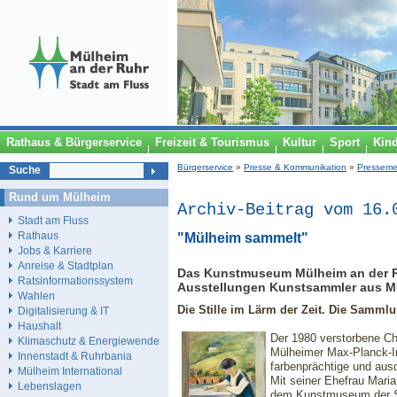
Rathaus & Bürgerservice
Freizeit & Tourismus
Kultur
Sport
Kin
Bürgerservice
»
Presse & Kommunikation
»
Presseme
Suche
Rund um Mülheim
Archiv-Beitrag vom 16.
Stadt am Fluss
Rathaus
"Mülheim sammelt"
Jobs & Karriere
Anreise & Stadtplan
Das Kunstmuseum Mülheim an der Ruh
Ratsinformationssystem
Ausstellungen Kunstsammler aus M
Wahlen
Die Stille im Lärm der Zeit. Die Sammlu
Digitalisierung & IT
Haushalt
Der 1980 verstorbene Ch
Klimaschutz & Energiewende
Mülheimer Max-Planck-Ins
Innenstadt & Ruhrbania
farbenprächtige und aus
Mülheim International
Mit seiner Ehefrau Mari
Lebenslagen
dem Kunstmuseum der S