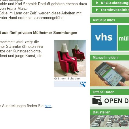
olde und Karl Schmidt-Rottluff gehören ebenso dazu
 von Franz Marc.
Stille im Lärm der Zeit" werden diese Arbeiten mit
ivater Hand erstmals zusammengeführt
Aktuelle Infos
t aus fünf privaten Mülheimer Sammlungen
sammelt wird, zeigt die
mer Sammler öffneten ihre
ze der Kunstgeschichte,
rei und junge Kunst, die
Mängel melden!
Offene Daten
n Ausstellungen finden Sie
hier.
Baustellen