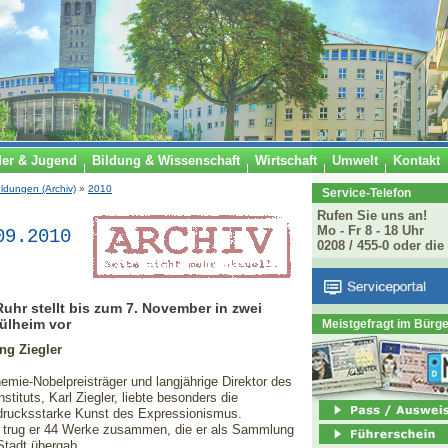
der & Jugend
Bildung & Wissenschaft
Wirtschaft
Umwelt
Kontakt
ldungen (Archiv)
»
2010
Service-Telefon
Rufen Sie uns an!
Mo - Fr 8 - 18 Uhr
09.2010
0208 / 455-0 oder die
r stellt bis zum 7. November in zwei
ülheim vor
Meistgefragt im Bürg
ng Ziegler
emie-Nobelpreisträger und langjährige Direktor des
tituts, Karl Ziegler, liebte besonders die
drucksstarke Kunst des Expressionismus.
a trug er 44 Werke zusammen, die er als Sammlung
tadt übergab.