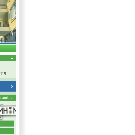
 115
eramt