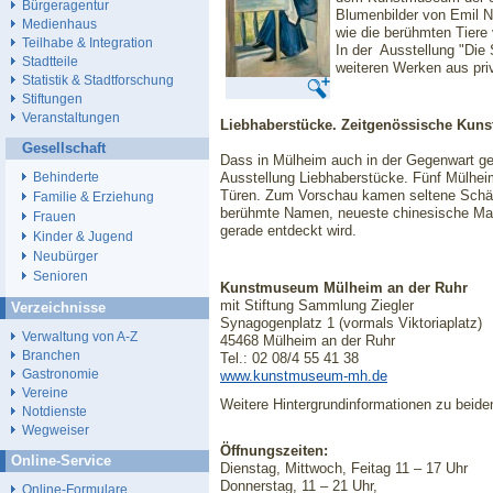
Bürgeragentur
Blumenbilder von Emil N
Medienhaus
wie die berühmten Tiere
Teilhabe & Integration
In der Ausstellung "Die 
Stadtteile
weiteren Werken aus pr
Statistik & Stadtforschung
Stiftungen
Veranstaltungen
Liebhaberstücke. Zeitgenössische Kuns
Gesellschaft
Dass in Mülheim auch in der Gegenwart ge
Ausstellung Liebhaberstücke. Fünf Mülhei
Behinderte
Türen. Zum Vorschau kamen seltene Schät
Familie & Erziehung
berühmte Namen, neueste chinesische Male
Frauen
gerade entdeckt wird.
Kinder & Jugend
Neubürger
Senioren
Kunstmuseum Mülheim an der Ruhr
mit Stiftung Sammlung Ziegler
Verzeichnisse
Synagogenplatz 1 (vormals Viktoriaplatz)
Verwaltung von A-Z
45468 Mülheim an der Ruhr
Branchen
Tel.: 02 08/4 55 41 38
Gastronomie
www.kunstmuseum-mh.de
Vereine
Weitere Hintergrundinformationen zu beide
Notdienste
Wegweiser
Öffnungszeiten:
Online-Service
Dienstag, Mittwoch, Feitag 11 – 17 Uhr
Donnerstag, 11 – 21 Uhr,
Online-Formulare