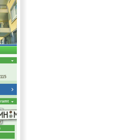
 115
eramt