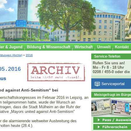
der & Jugend
Bildung & Wissenschaft
Wirtschaft
Umwelt
Kontakt
ldungen (Archiv)
»
2016
Service-Telefon
Rufen Sie uns an!
Mo - Fr 8 - 18 Uhr
05.2016
0208 / 455-0 oder die
mus
ited against Anti-Semitism“ bei
Meistgefragt im Bürg
erschaftskongresses im Februar 2016 in Leipzig, an
n teilgenommen hatte, wurde der Wunsch an
tragen, dass die Stadt Mülheim an der Ruhr der
ative „Mayors united against Anti-Semitism“
r die alarmierende weltweiter Ausbreitung des
lten heute (28.4.).