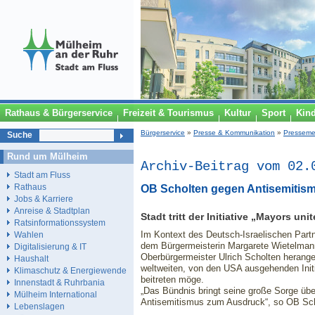
Rathaus & Bürgerservice
Freizeit & Tourismus
Kultur
Sport
Kin
Bürgerservice
»
Presse & Kommunikation
»
Presseme
Suche
Rund um Mülheim
Archiv-Beitrag vom 02.
Stadt am Fluss
Rathaus
OB Scholten gegen Antisemitis
Jobs & Karriere
Anreise & Stadtplan
Stadt tritt der Initiative „Mayors un
Ratsinformationssystem
Im Kontext des Deutsch-Israelischen Partn
Wahlen
dem Bürgermeisterin Margarete Wietelman
Digitalisierung & IT
Oberbürgermeister Ulrich Scholten herange
Haushalt
weltweiten, von den USA ausgehenden Initi
Klimaschutz & Energiewende
beitreten möge.
Innenstadt & Ruhrbania
„Das Bündnis bringt seine große Sorge übe
Mülheim International
Antisemitismus zum Ausdruck“, so OB Scho
Lebenslagen