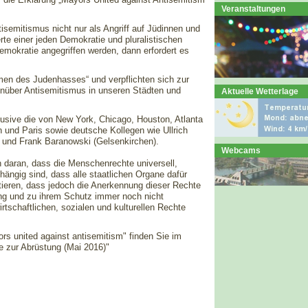
Veranstaltungen
isemitismus nicht nur als Angriff auf Jüdinnen und
rte einer jeden Demokratie und pluralistischen
mokratie angegriffen werden, dann erfordert es
rmen des Judenhasses“ und verpflichten sich zur
genüber Antisemitismus in unseren Städten und
Aktuelle Wetterlage
usive die von New York, Chicago, Houston, Atlanta
 und Paris sowie deutsche Kollegen wie Ullrich
 und Frank Baranowski (Gelsenkirchen).
Webcams
n daran, dass die Menschenrechte universell,
hängig sind, dass alle staatlichen Organe dafür
ntieren, dass jedoch die Anerkennung dieser Rechte
ng und zu ihrem Schutz immer noch nicht
rtschaftlichen, sozialen und kulturellen Rechte
rs united against antisemitism" finden Sie im
e zur Abrüstung (Mai 2016)"