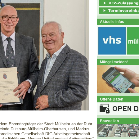
Aktuelle Infos
Mängel melden!
Offene Daten
Baustellen
 dem Ehrenringträger der Stadt Mülheim an der Ruhr
meinde Duisburg-Mülheim-Oberhausen, und Markus
h-Israelischen Gesellschaft DIG Arbeitsgemeinschaft
die Erklärung „Mayors United against Antisemitism“