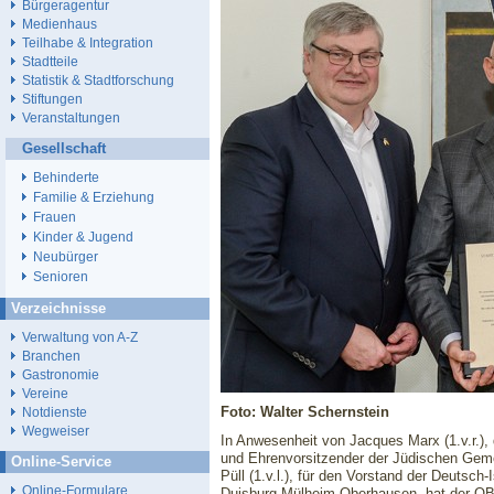
Bürgeragentur
Medienhaus
Teilhabe & Integration
Stadtteile
Statistik & Stadtforschung
Stiftungen
Veranstaltungen
Gesellschaft
Behinderte
Familie & Erziehung
Frauen
Kinder & Jugend
Neubürger
Senioren
Verzeichnisse
Verwaltung von A-Z
Branchen
Gastronomie
Vereine
Foto: Walter Schernstein
Notdienste
Wegweiser
In Anwesenheit von Jacques Marx (1.v.r.),
und Ehrenvorsitzender der Jüdischen Ge
Online-Service
Püll (1.v.l.), für den Vorstand der Deutsc
Online-Formulare
Duisburg-Mülheim-Oberhausen, hat der OB 