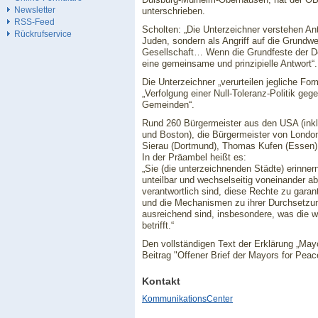
Newsletter
unterschrieben.
RSS-Feed
Scholten: „Die Unterzeichner verstehen Ant
Rückrufservice
Juden, sondern als Angriff auf die Grundwe
Gesellschaft… Wenn die Grundfeste der De
eine gemeinsame und prinzipielle Antwort“.
Die Unterzeichner „verurteilen jegliche Fo
„Verfolgung einer Null-Toleranz-Politik ge
Gemeinden“.
Rund 260 Bürgermeister aus den USA (inkl
und Boston), die Bürgermeister von London
Sierau (Dortmund), Thomas Kufen (Essen)
In der Präambel heißt es:
„Sie (die unterzeichnenden Städte) erinner
unteilbar und wechselseitig voneinander ab
verantwortlich sind, diese Rechte zu gara
und die Mechanismen zu ihrer Durchsetzu
ausreichend sind, insbesondere, was die wi
betrifft.“
Den vollständigen Text der Erklärung „Mayo
Beitrag "Offener Brief der Mayors for Peac
Kontakt
KommunikationsCenter