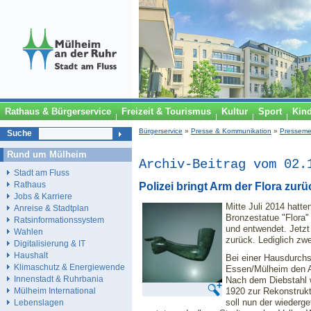
Rathaus & Bürgerservice
Freizeit & Tourismus
Kultur
Sport
Kin
Bürgerservice
»
Presse & Kommunikation
»
Presseme
Suche
Rund um Mülheim
Archiv-Beitrag vom 02.
Stadt am Fluss
Rathaus
Polizei bringt Arm der Flora zurü
Jobs & Karriere
Mitte Juli 2014 hatte
Anreise & Stadtplan
Bronzestatue "Flora"
Ratsinformationssystem
und entwendet. Jetzt 
Wahlen
zurück. Lediglich zwe
Digitalisierung & IT
Haushalt
Bei einer Hausdurchs
Klimaschutz & Energiewende
Essen/Mülheim den A
Innenstadt & Ruhrbania
Nach dem Diebstahl 
1920 zur Rekonstrukt
Mülheim International
soll nun der wiederg
Lebenslagen