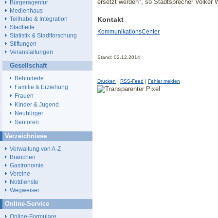
ersetzt werden", so Stadtsprecher Volker 
Bürgeragentur
Medienhaus
Kontakt
Teilhabe & Integration
Stadtteile
KommunikationsCenter
Statistik & Stadtforschung
Stiftungen
Veranstaltungen
Stand: 02.12.2014
Gesellschaft
Behinderte
Drucken
|
RSS-Feed
|
Fehler melden
Familie & Erziehung
Frauen
Kinder & Jugend
Neubürger
Senioren
Verzeichnisse
Verwaltung von A-Z
Branchen
Gastronomie
Vereine
Notdienste
Wegweiser
Online-Service
Online-Formulare