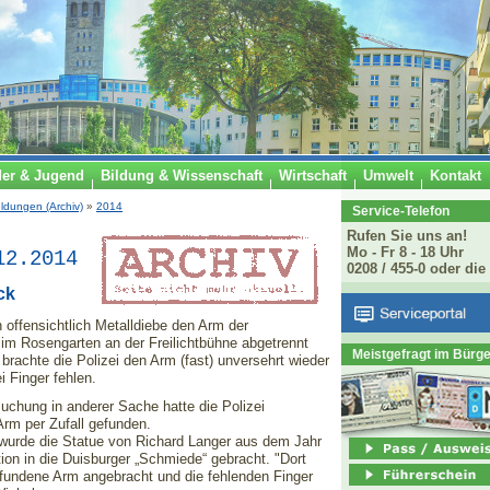
der & Jugend
Bildung & Wissenschaft
Wirtschaft
Umwelt
Kontakt
ldungen (Archiv)
»
2014
Service-Telefon
Rufen Sie uns an!
Mo - Fr 8 - 18 Uhr
12.2014
0208 / 455-0 oder die
ck
n offensichtlich Metalldiebe den Arm der
 im Rosengarten an der Freilichtbühne abgetrennt
Meistgefragt im Bürg
brachte die Polizei den Arm (fast) unversehrt wieder
i Finger fehlen.
uchung in anderer Sache hatte die Polizei
rm per Zufall gefunden.
wurde die Statue von Richard Langer aus dem Jahr
ion in die Duisburger „Schmiede“ gebracht. "Dort
efundene Arm angebracht und die fehlenden Finger