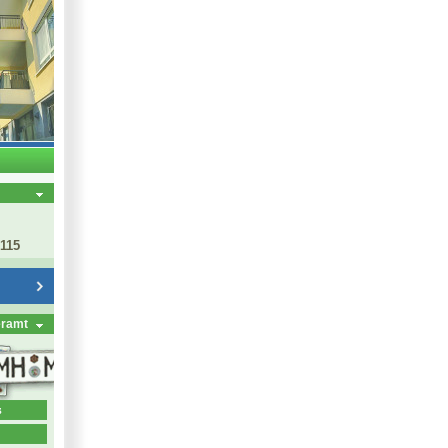
 115
eramt