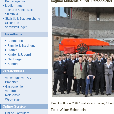
Dagmar Mühlenfeld und "Personalchef" S
Bürgeragentur
Medienhaus
Teilhabe & Integration
Stadtteile
Statistik & Stadtforschung
Stiftungen
Veranstaltungen
Gesellschaft
Behinderte
Familie & Erziehung
Frauen
Kinder & Jugend
Neubürger
Senioren
Verzeichnisse
Verwaltung von A-Z
Branchen
Gastronomie
Vereine
Notdienste
Wegweiser
Die "Prüflinge 2010" mit ihrer Chefin, Obe
Online-Service
Foto: Walter Scherstein
Online-Formulare