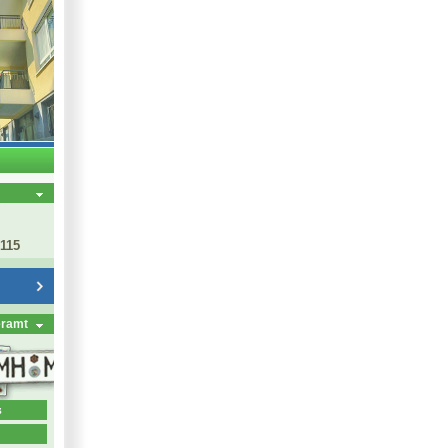
 115
eramt