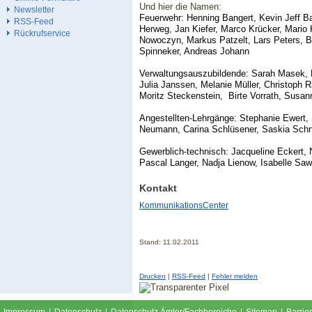
Und hier die Namen:
Newsletter
Feuerwehr
: Henning Bangert, Kevin Jeff B
RSS-Feed
Herweg, Jan Kiefer, Marco Krücker, Mario 
Rückrufservice
Nowoczyn, Markus Patzelt, Lars Peters, B
Spinneker, Andreas Johann
Verwaltungsauszubildende:
Sarah Masek, 
Julia Janssen, Melanie Müller, Christoph 
Moritz Steckenstein,
Birte Vorrath, Susan
Angestellten-Lehrgänge:
Stephanie Ewert, 
Neumann, Carina Schlüsener, Saskia Schn
Gewerblich-technisch:
Jacqueline Eckert, 
Pascal Langer, Nadja Lienow, Isabelle Sa
Kontakt
KommunikationsCenter
Stand: 11.02.2011
Drucken
|
RSS-Feed
|
Fehler melden