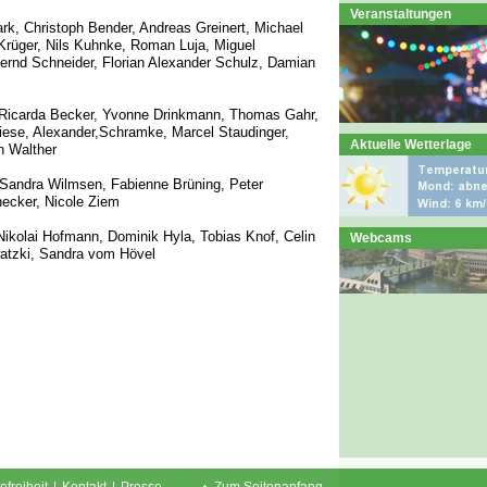
Veranstaltungen
ark, Christoph Bender, Andreas Greinert, Michael
Krüger, Nils Kuhnke, Roman Luja, Miguel
ernd Schneider, Florian Alexander Schulz, Damian
Ricarda Becker, Yvonne Drinkmann, Thomas Gahr,
Riese, Alexander,Schramke, Marcel Staudinger,
Aktuelle Wetterlage
n Walther
Sandra Wilmsen, Fabienne Brüning, Peter
ecker, Nicole Ziem
Nikolai Hofmann, Dominik Hyla, Tobias Knof, Celin
Webcams
watzki, Sandra vom Hövel