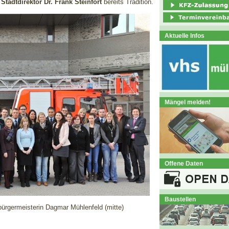
tadtdirektor Dr. Frank Steinfort
bereits Tradition.
Aktuelle Infos
Mängel melden!
Offene Daten
Baustellen
rbürgermeisterin Dagmar Mühlenfeld (mitte)