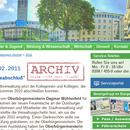
der & Jugend
Bildung & Wissenschaft
Wirtschaft
Umwelt
Kontakt
ldungen (Archiv)
»
2011
Service-Telefon
Rufen Sie uns an!
Mo - Fr 8 - 18 Uhr
02.2011
0208 / 455-0 oder die
ufsabschluß"
dtverwaltung jetzt die Kolleginnen und Kollegen, die
m Sommer 2010 abschließen konnten.
Meistgefragt im Bürg
e von
Oberbürgermeisterin Dagmar Mühlenfeld
für
Räumen der neuen Feuerwache an der Duisburger
iterinnen und Mitarbeiter der Stadtverwaltung und
stellte die Verwaltungschefin fest, als sie die
sjahr 2010 empfing. Einen Dankeschön wolle sie
fung gratulieren, so die Oberbürgermeisterin. Die
 einer Ausbildung haben bei
Oberbürgermeisterin