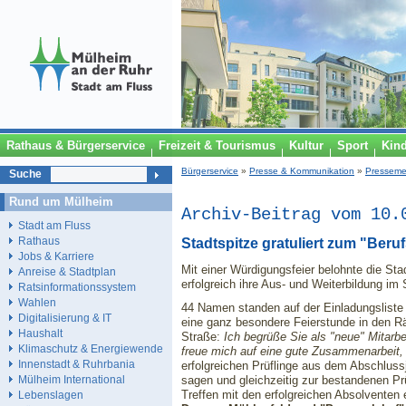
Rathaus & Bürgerservice
Freizeit & Tourismus
Kultur
Sport
Kin
Bürgerservice
»
Presse & Kommunikation
»
Presseme
Suche
Rund um Mülheim
Archiv-Beitrag vom 10.
Stadt am Fluss
Rathaus
Stadtspitze gratuliert zum "Ber
Jobs & Karriere
Mit einer Würdigungsfeier belohnte die Sta
Anreise & Stadtplan
erfolgreich ihre Aus- und Weiterbildung i
Ratsinformationssystem
Wahlen
44 Namen standen auf der Einladungslist
Digitalisierung & IT
eine ganz besondere Feierstunde in den 
Haushalt
Straße:
Ich begrüße Sie als "neue" Mitarbe
Klimaschutz & Energiewende
freue mich auf eine gute Zusammenarbeit,
Innenstadt & Ruhrbania
erfolgreichen Prüflinge aus dem Abschlus
sagen und gleichzeitig zur bestandenen Prü
Mülheim International
Treffen mit den erfolgreichen Absolventen
Lebenslagen