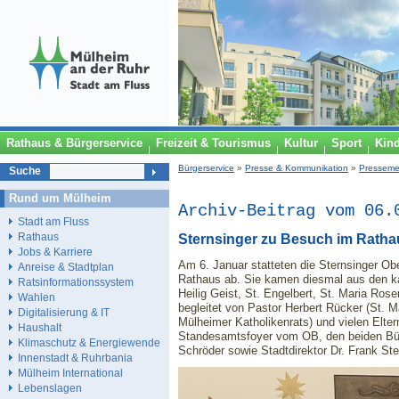
Rathaus & Bürgerservice
Freizeit & Tourismus
Kultur
Sport
Kin
Bürgerservice
»
Presse & Kommunikation
»
Presseme
Suche
Rund um Mülheim
Archiv-Beitrag vom 06.
Stadt am Fluss
Rathaus
Sternsinger zu Besuch im Ratha
Jobs & Karriere
Am 6. Januar statteten die Sternsinger Ob
Anreise & Stadtplan
Rathaus ab. Sie kamen diesmal aus den k
Ratsinformationssystem
Heilig Geist, St. Engelbert, St. Maria Ros
Wahlen
begleitet von Pastor Herbert Rücker (St. M
Digitalisierung & IT
Mülheimer Katholikenrats) und vielen Elter
Haushalt
Standesamtsfoyer vom OB, den beiden Bür
Klimaschutz & Energiewende
Schröder sowie Stadtdirektor Dr. Frank St
Innenstadt & Ruhrbania
Mülheim International
Lebenslagen