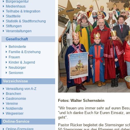
Bürgeragentur
Medienhaus
Teilhabe & Integration
Stadtteile
Statistik & Stadtforschung
Stiftungen
Veranstaltungen
Gesellschaft
Behinderte
Familie & Erziehung
Frauen
Kinder & Jugend
Neubürger
Senioren
Verzeichnisse
Verwaltung von A-Z
Branchen
Gastronomie
Fotos: Walter Schernstein
Vereine
"Wir freuen uns immer sehr auf euren Besu
Notdienste
"und Ich danke Euch für Euren Einsatz, a
Wegweiser
geht".
Online-Service
Pastor Rücker begleitet die Sternsinger sc
Online-Formulare
50 Sternsinger aus drei Pfarreien mit dabei