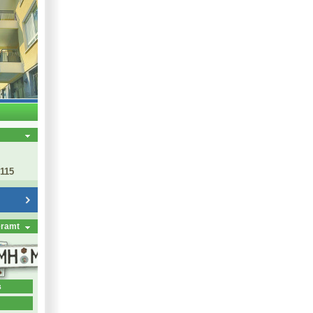
 115
eramt