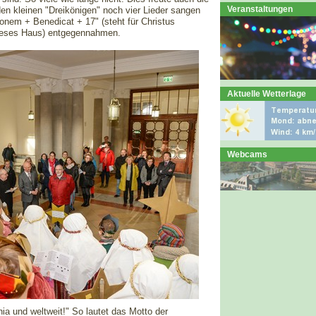
Veranstaltungen
n kleinen "Dreikönigen" noch vier Lieder sangen
nem + Benedicat + 17" (steht für Christus
ieses Haus) entgegennahmen.
Aktuelle Wetterlage
Webcams
a und weltweit!" So lautet das Motto der