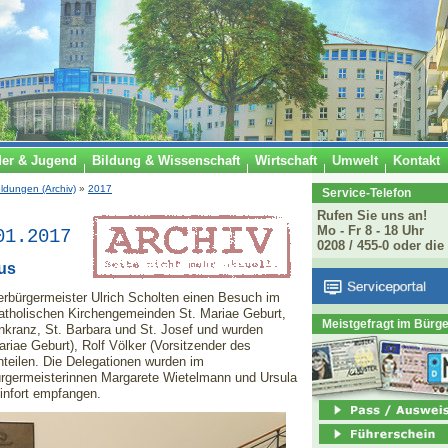
der & Jugend
Bildung & Wissenschaft
Wirtschaft
Umwelt
Kontakt
ldungen (Archiv)
»
2017
Service-Telefon
Rufen Sie uns an!
Mo - Fr 8 - 18 Uhr
01.2017
0208 / 455-0 oder die
us
erbürgermeister Ulrich Scholten einen Besuch im
atholischen Kirchengemeinden St. Mariae Geburt,
Meistgefragt im Bürg
enkranz, St. Barbara und St. Josef und wurden
ariae Geburt), Rolf Völker (Vorsitzender des
nteilen. Die Delegationen wurden im
germeisterinnen Margarete Wietelmann und Ursula
einfort empfangen.