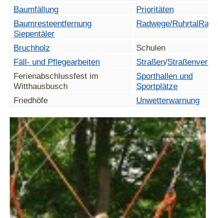
Baumfällung
Prioritäten
Baumresteentfernung
Radwege/RuhrtalRad
Siepentäler
Bruchholz
Schulen
Fäll- und Pflegearbeiten
Straßen
/
Straßenverke
Ferienabschlussfest im
Sporthallen und
Witthausbusch
Sportplätze
Friedhöfe
Unwetterwarnung
Gehwege
Wald betreten verbote
Grünflächen/Spielplätze
Was Sie tun können!
Haftung bei Sturmschäden
Wilde Müllablagerung
Kitas
Witthausbusch
ÖPNV - Mülheimer
Verkehrsgesellschaft