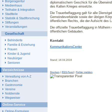
Bürgeragentur
diplomatischem Geschick für die Überwind
Medienhaus
des Kalten Krieges einsetzte.
Teilhabe & Integration
Die Trauerbeflaggung galt für alle Diens
Stadtteile
Gemeindeverbände sowie der übrigen Körpe
Statistik & Stadtforschung
öffentlichen Rechts, die der Aufsicht des 
Stiftungen
Veranstaltungen
Die offizielle Trauerbeflaggung in Mülheim
öffentlichen Gebäuden.
Gesellschaft
Kontakt
Behinderte
Familie & Erziehung
KommunikationsCenter
Frauen
Kinder & Jugend
Neubürger
Stand: 18.04.2016
Senioren
Verzeichnisse
Drucken
|
RSS-Feed
|
Fehler melden
Verwaltung von A-Z
Branchen
Gastronomie
Vereine
Notdienste
Wegweiser
Online-Service
Online-Formulare