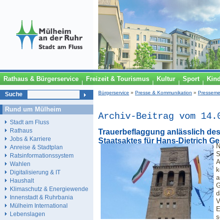
Rathaus & Bürgerservice
Freizeit & Tourismus
Kultur
Sport
Kin
Bürgerservice
»
Presse & Kommunikation
»
Presseme
Suche
Rund um Mülheim
Archiv-Beitrag vom 14.
Stadt am Fluss
Rathaus
Trauerbeflaggung anlässlich de
Jobs & Karriere
Staatsaktes für Hans-Dietrich G
N
Anreise & Stadtplan
S
Ratsinformationssystem
A
Wahlen
k
Digitalisierung & IT
a
Haushalt
G
Klimaschutz & Energiewende
d
Innenstadt & Ruhrbania
V
Mülheim International
E
Lebenslagen
s