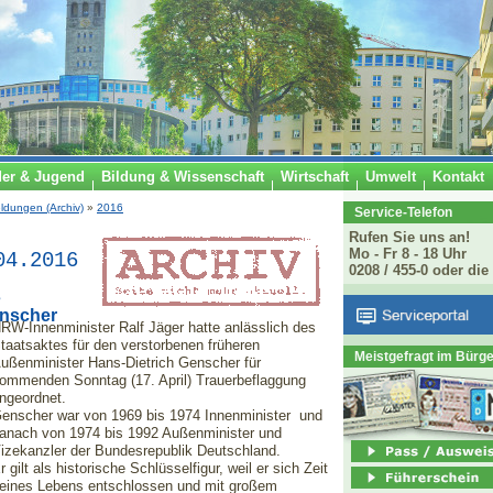
der & Jugend
Bildung & Wissenschaft
Wirtschaft
Umwelt
Kontakt
ldungen (Archiv)
»
2016
Service-Telefon
Rufen Sie uns an!
Mo - Fr 8 - 18 Uhr
04.2016
0208 / 455-0 oder die
s
enscher
RW-Innenminister Ralf Jäger hatte anlässlich des
taatsaktes für den verstorbenen früheren
Meistgefragt im Bürg
ußenminister Hans-Dietrich Genscher für
ommenden Sonntag (17. April) Trauerbeflaggung
ngeordnet.
enscher war von 1969 bis 1974 Innenminister und
anach von 1974 bis 1992 Außenminister und
izekanzler der Bundesrepublik Deutschland.
r gilt als historische Schlüsselfigur, weil er sich Zeit
eines Lebens entschlossen und mit großem