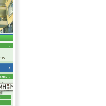
 115
eramt