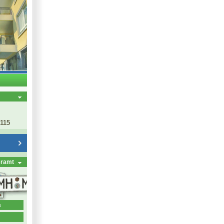
 115
eramt