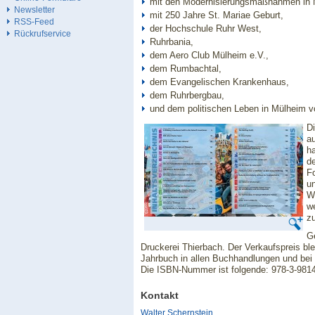
mit den Modernisierungsmaßnahmen in 
Newsletter
mit 250 Jahre St. Mariae Geburt,
RSS-Feed
der Hochschule Ruhr West,
Rückrufservice
Ruhrbania,
dem Aero Club Mülheim e.V.,
dem Rumbachtal,
dem Evangelischen Krankenhaus,
dem Ruhrbergbau,
und dem politischen Leben in Mülheim v
Di
a
ha
de
F
u
W
we
z
G
Druckerei Thierbach. Der Verkaufspreis bleib
Jahrbuch in allen Buchhandlungen und bei 
Die ISBN-Nummer ist folgende: 978-3-9814
Kontakt
Walter Schernstein