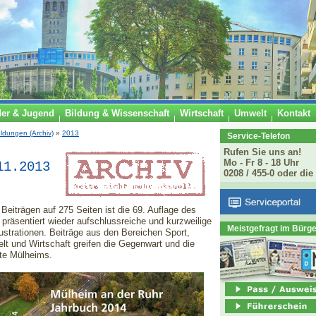
der & Jugend
Bildung & Wissenschaft
Wirtschaft
Umwelt
Kontakt
ldungen (Archiv)
»
2013
Service-Telefon
Rufen Sie uns an!
Mo - Fr 8 - 18 Uhr
11.2013
0208 / 455-0 oder die
Beiträgen auf 275 Seiten ist die 69. Auflage des
räsentiert wieder aufschlussreiche und kurzweilige
Meistgefragt im Bürg
lustrationen. Beiträge aus den Bereichen Sport,
lt und Wirtschaft greifen die Gegenwart und die
te Mülheims.