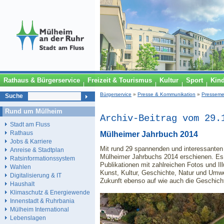
Rathaus & Bürgerservice
Freizeit & Tourismus
Kultur
Sport
Kin
Bürgerservice
»
Presse & Kommunikation
»
Presseme
Suche
Rund um Mülheim
Archiv-Beitrag vom 29.
Stadt am Fluss
Rathaus
Mülheimer Jahrbuch 2014
Jobs & Karriere
Mit rund 29 spannenden und interessanten 
Anreise & Stadtplan
Mülheimer Jahrbuchs 2014 erschienen. Es p
Ratsinformationssystem
Publikationen mit zahlreichen Fotos und Il
Wahlen
Kunst, Kultur, Geschichte, Natur und Umwe
Digitalisierung & IT
Zukunft ebenso auf wie auch die Geschich
Haushalt
Klimaschutz & Energiewende
Innenstadt & Ruhrbania
Mülheim International
Lebenslagen