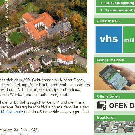
Aktuelle Infos
Mängel melden!
et sich dem 800. Geburtstag von Kloster Saarn,
die Ausstellung „Artur Kaufmann: Exil – ein zweites
ird der TV Einigkeit, der die Sportart Indiaca
 auch Wettkämpfe bestreitet, vorgestellt.
Offene Daten
ule für Luftfahrzeugführer GmbH“ und die Firma
 weiterer Beitrag beschäftigt sich mit dem Haus der
e
Musikschule
und das Stadtarchiv eingezogen sind.
Baustellen
eim am 23. Juni 1943,