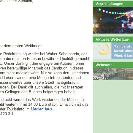
Mülheimer Schulen,
Veranstaltungen
Aktuelle Wetterlage
or dem ersten Weltkrieg.
e Redaktion lag wieder bei Walter Schernstein, der
uch die meisten Fotos in bewährter Qualität gemacht
t. Unser Dank gilt den engagierten Autoren, ohne
Webcams
ren bereitwillige Mitarbeit das Jahrbuch in dieser
orm nicht möglich wäre. Nur so kann den Leserinnen
nd Lesern wieder eine Menge Interessantes und
issenswertes über unsere Stadt nahegebracht
rden. Der Dank gilt auch allen, die mit Inseraten
um Gelingen des Buches beigetragen haben.
edruckt wurde das Werk wieder bei der Mülheimer
t weiterhin mit 14,80 Euro stabil. Erhältlich ist das
der Touristinfo im
MedienHaus
.
120-3-1.