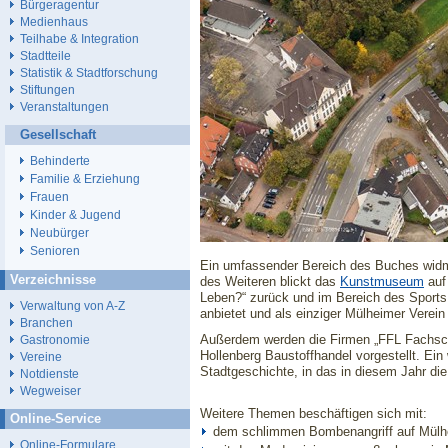
Bürgeragentur
Medienhaus
Teilhabe & Integration
Stadtteile
Statistik & Stadtforschung
Stiftungen
Veranstaltungen
Gesellschaft
Behinderte
Familie & Erziehung
Frauen
Kinder & Jugend
Neubürger
Senioren
Ein umfassender Bereich des Buches widm
Verzeichnisse
des Weiteren blickt das
Kunstmuseum
auf 
Leben?“ zurück und im Bereich des Sports w
Verwaltung von A-Z
anbietet und als einziger Mülheimer Verein
Branchen
Außerdem werden die Firmen „FFL Fachsch
Gastronomie
Hollenberg Baustoffhandel vorgestellt. Ein
Vereine
Stadtgeschichte, in das in diesem Jahr di
Notdienste
Wegweiser
Weitere Themen beschäftigen sich mit:
Online-Service
dem schlimmen Bombenangriff auf Mülh
Online-Formulare