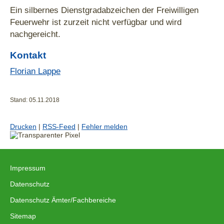
Ein silbernes Dienstgradabzeichen der Freiwilligen
mittlerer Dienst
gehobener
höherer Dienst
Feuerwehr ist zurzeit nicht verfügbar und wird
Dienst
nachgereicht.
Kontakt
Florian Lappe
Stand: 05.11.2018
Drucken
|
RSS-Feed
|
Fehler melden
Impressum
|
Datenschutz
|
Datenschutz Ämter/Fachbereiche
|
Sitemap