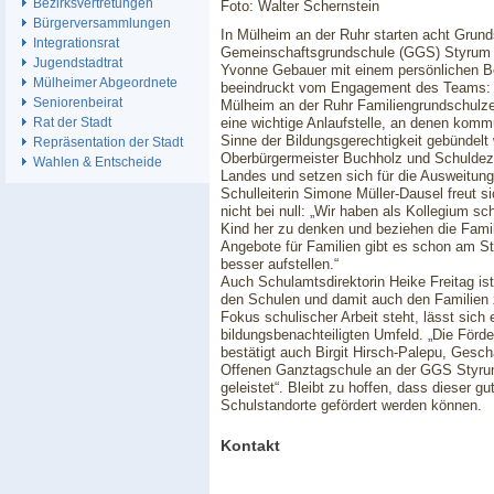
Bezirksvertretungen
Foto: Walter Schernstein
Bürgerversammlungen
In Mülheim an der Ruhr starten acht Grund
Integrationsrat
Gemeinschaftsgrundschule (GGS) Styrum in
Jugendstadtrat
Yvonne Gebauer mit einem persönlichen Be
Mülheimer Abgeordnete
beeindruckt vom Engagement des Teams: “I
Seniorenbeirat
Mülheim an der Ruhr Familiengrundschulzen
eine wichtige Anlaufstelle, an denen komm
Rat der Stadt
Sinne der Bildungsgerechtigkeit gebündelt
Repräsentation der Stadt
Oberbürgermeister Buchholz und Schuldezer
Wahlen & Entscheide
Landes und setzen sich für die Ausweitun
Schulleiterin Simone Müller-Dausel freut si
nicht bei null: „Wir haben als Kollegium 
Kind her zu denken und beziehen die Famil
Angebote für Familien gibt es schon am St
besser aufstellen.“
Auch Schulamtsdirektorin Heike Freitag ist
den Schulen und damit auch den Familien 
Fokus schulischer Arbeit steht, lässt sich
bildungsbenachteiligten Umfeld. „Die Förd
bestätigt auch Birgit Hirsch-Palepu, Gesch
Offenen Ganztagschule an der GGS Styrum, 
geleistet“. Bleibt zu hoffen, dass dieser 
Schulstandorte gefördert werden können.
Kontakt