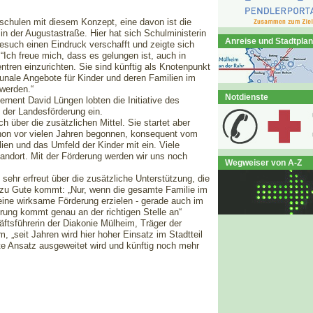
schulen mit diesem Konzept, eine davon ist die
 der Augustastraße. Hier hat sich Schulministerin
Anreise und Stadtplan
such einen Eindruck verschafft und zeigte sich
ch freue mich, dass es gelungen ist, auch in
tren einzurichten. Sie sind künftig als Knotenpunkt
unale Angebote für Kinder und deren Familien im
 werden.“
Notdienste
nent David Lüngen lobten die Initiative des
g der Landesförderung ein.
ch über die zusätzlichen Mittel. Sie startet aber
schon vor vielen Jahren begonnen, konsequent vom
ien und das Umfeld der Kinder mit ein. Viele
andort. Mit der Förderung werden wir uns noch
Wegweiser von A-Z
 sehr erfreut über die zusätzliche Unterstützung, die
zu Gute kommt: „Nur, wenn die gesamte Familie im
 eine wirksame Förderung erzielen - gerade auch im
erung kommt genau an der richtigen Stelle an“
äftsführerin der Diakonie Mülheim, Träger der
„seit Jahren wird hier hoher Einsatz im Stadtteil
gute Ansatz ausgeweitet wird und künftig noch mehr