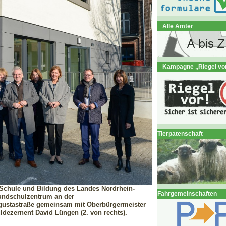
Alle Ämter
Kampagne „Riegel vo
Tierpatenschaft
 Schule und Bildung des Landes Nordrhein-
Fahrgemeinschaften
rundschulzentrum an der
gustastraße gemeinsam mit
Oberbürgermeister
ldezernent David Lüngen (2. von rechts).