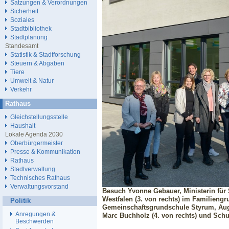
Satzungen & Verordnungen
Sicherheit
Soziales
Stadtbibliothek
Stadtplanung
Standesamt
Statistik & Stadtforschung
Steuern & Abgaben
Tiere
Umwelt & Natur
Verkehr
Rathaus
Gleichstellungsstelle
Haushalt
Lokale Agenda 2030
Oberbürgermeister
Presse & Kommunikation
Rathaus
Stadtverwaltung
Technisches Rathaus
Verwaltungsvorstand
Besuch Yvonne Gebauer, Ministerin für
Westfalen (3. von rechts) im Familieng
Politik
Gemeinschaftsgrundschule Styrum, Au
Anregungen &
Marc Buchholz (4. von rechts) und Schu
Beschwerden