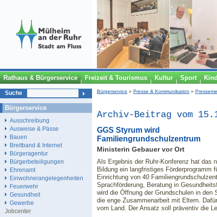
Rathaus & Bürgerservice
Freizeit & Tourismus
Kultur
Sport
Kin
Bürgerservice
»
Presse & Kommunikation
»
Presseme
Suche
Bürgerservice
Archiv-Beitrag vom 15.
Ausschreibung
Ausweise & Pässe
GGS Styrum wird
Bauen
Familiengrundschulzentrum
Breitband & Internet
Ministerin Gebauer vor Ort
Bürgeragentur
Als Ergebnis der Ruhr-Konferenz hat das n
Bürgerbeteiligungen
Bildung ein langfristiges Förderprogramm 
Ehrenamt
Einrichtung von 40 Familiengrundschulzen
Einwohnerangelegenheiten
Sprachförderung, Beratung in Gesundheitsf
Feuerwehr
wird die Öffnung der Grundschulen in den S
Gesundheit
die enge Zusammenarbeit mit Eltern. Dafür 
Gewerbe
vom Land. Der Ansatz soll präventiv die 
Jobcenter