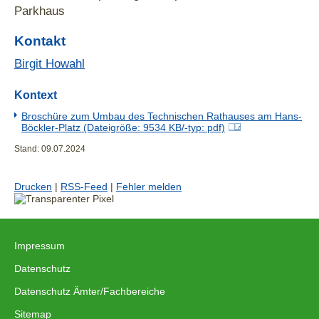
Parkhaus
Immisionsschutzbehörde
9.-11. Etage
Amt für Verkehrswesen und Tiefbau
Kontakt
10. Etage
Untere Bodenschutzbehörde
Birgit Howahl
4.-8. Etage
Eigenbetrieb ImmobilienService
Kontext
3. Etage
Amt für Grünflächenmanagement und
Friedhofswesen
Broschüre zum Umbau des Technischen Rathauses am Hans-
Böckler-Platz (Dateigröße: 9534 KB/-typ: pdf)
2. Etage
Amt für Digitalisierung und IT
Stand: 09.07.2024
1. Etage
Amt für Geodaten, Kataster
und
Wohnbauförderung
Drucken
|
RSS-Feed
|
Fehler melden
Amt für Digitalisierung und IT
Galeriegeschoss
Stabsstelle Klimaschutz und
Klimaanpassung
Impressum
Klimaschutzmanagement
|
Datenschutz
Erdgeschoss
Stabsstelle Klimaschutz und
|
Datenschutz Ämter/Fachbereiche
Klimaanpassung
|
Die Leistungen des ehemaligen
Sitemap