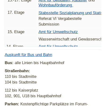
15.-17. Etage
Amt für Geodaten, Kataster
und
Wohnbauförderung
17. Etage
Stabsstelle Sozialplanung und Statisti
Referat VI Vergabestelle
Submission
15. Etage
Amt für Umweltschutz
Wasserwirtschaft und Gewässerschut
14. Etage
Amt für Umweltschutz
Untere Naturschutzbehörde
Auskunft für Bus und Bahn
13. Etage
Amt für Umweltschutz
Bus:
alle Linien bis Hauptbahnhof
Untere Naturschutzbehörde
Straßenbahn:
Benutzungsgebühren
110 bis Stadtmitte
104 bis Stadtmitte
12. Etage
Amt für Umweltschutz
112 bis Kaiserplatz
Untere Wasserbehörde
102, 901, U18 bis Hauptbahnhof
Untere Bodenschutzbehörde
Parken:
Kostenpflichtige Parkplätze im Forum-
Untere Abfallwirtschafts- und