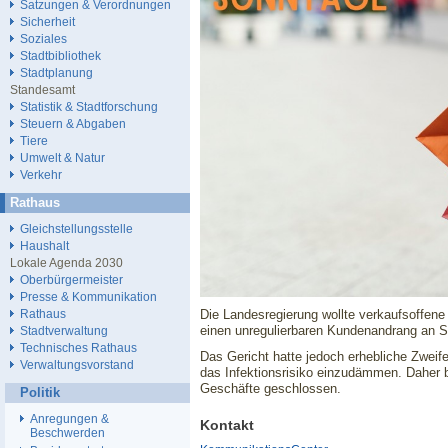
Satzungen & Verordnungen
Sicherheit
Soziales
Stadtbibliothek
Stadtplanung
Standesamt
Statistik & Stadtforschung
Steuern & Abgaben
Tiere
Umwelt & Natur
Verkehr
Rathaus
Gleichstellungsstelle
Haushalt
Lokale Agenda 2030
Oberbürgermeister
Presse & Kommunikation
Die Landesregierung wollte verkaufsoffen
Rathaus
einen unregulierbaren Kundenandrang an
Stadtverwaltung
Technisches Rathaus
Das Gericht hatte jedoch erhebliche Zweif
Verwaltungsvorstand
das Infektionsrisiko einzudämmen. Daher 
Geschäfte geschlossen.
Politik
Anregungen &
Kontakt
Beschwerden