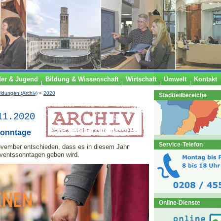
der & Jugend
Bildung & Wissenschaft
Wirtschaft
Umwelt
Kontakt
ldungen (Archiv)
»
2020
Stadtteilbereiche
11.2020
sonntage
Service-Telefon
ovember entschieden, dass es in diesem Jahr
ventssonntagen geben wird.
Online-Dienste