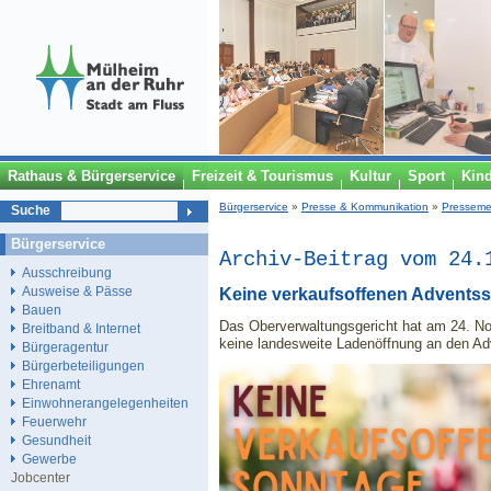
Rathaus & Bürgerservice
Freizeit & Tourismus
Kultur
Sport
Kin
Bürgerservice
»
Presse & Kommunikation
»
Presseme
Suche
Bürgerservice
Archiv-Beitrag vom 24.
Ausschreibung
Ausweise & Pässe
Keine verkaufsoffenen Advents
Bauen
Das Oberverwaltungsgericht hat am 24. N
Breitband & Internet
keine landesweite Ladenöffnung an den Ad
Bürgeragentur
Bürgerbeteiligungen
Ehrenamt
Einwohnerangelegenheiten
Feuerwehr
Gesundheit
Gewerbe
Jobcenter