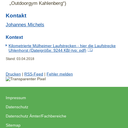
„Outdoorgym Kahlenberg“)
Kontakt
Johannes Michels
Kontext
Kilometrierte Mülheimer Laufstrecken - hier die Laufstrecke
Uhlenhorst (Dateigröße: 9244 KB/-typ: pdf)
Stand: 03.04.2018
Drucken
|
RSS-Feed
|
Fehler melden
Impressum
|
Datenschutz
|
Datenschutz Ämter/Fachbereiche
|
Sitemap