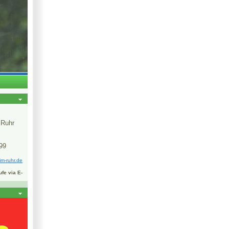
 Ruhr
799
im-ruhr.de
ufe via E-