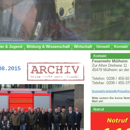
der & Jugend
Bildung & Wissenschaft
Wirtschaft
Umwelt
Kontakt
Kontakt
Feuerwehr Mülheim
Zur Alten Dreherei 11
08.2015
45479 Mülheim an der
Telefon: 0208 / 455-92
Telefax: 0208 / 455-3
feuerwehr-leitstelle@muelhe
Bitte setzen Sie keine Notr
Mail ab!
Notruf