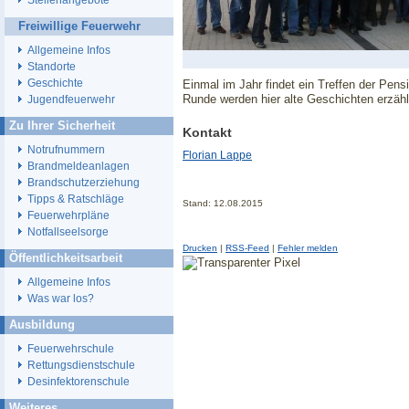
Stellenangebote
Freiwillige Feuerwehr
Allgemeine Infos
Standorte
Geschichte
Einmal im Jahr findet ein Treffen der Pens
Runde werden hier alte Geschichten erzählt
Jugendfeuerwehr
Zu Ihrer Sicherheit
Kontakt
Notrufnummern
Florian Lappe
Brandmeldeanlagen
Brandschutzerziehung
Tipps & Ratschläge
Stand: 12.08.2015
Feuerwehrpläne
Notfallseelsorge
Drucken
|
RSS-Feed
|
Fehler melden
Öffentlichkeitsarbeit
Allgemeine Infos
Was war los?
Ausbildung
Feuerwehrschule
Rettungsdienstschule
Desinfektorenschule
Weiteres