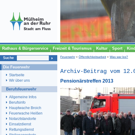
Rathaus & Bürgerservice
Freizeit & Tourismus
Kultur
Sport
Kin
Feuerwehr
»
Öffentlichkeitsarbeit
»
Was war los?
Suche
Die Feuerwehr
Archiv-Beitrag vom 12.
Startseite
Pensionärstreffen 2013
Wir über uns
Berufsfeuerwehr
Allgemeine Infos
Berufsinfo
Hauptwache Broich
Feuerwache Heißen
Notarztstandorte
Einsatzdienst
Rettungsdienst