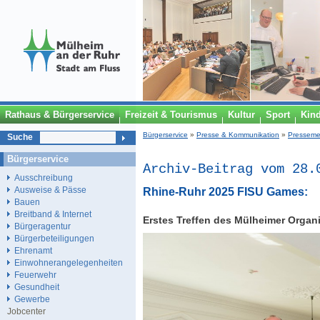
Rathaus & Bürgerservice
Freizeit & Tourismus
Kultur
Sport
Kin
Bürgerservice
»
Presse & Kommunikation
»
Presseme
Suche
Bürgerservice
Archiv-Beitrag vom 28.
Ausschreibung
Ausweise & Pässe
Rhine-Ruhr 2025 FISU Games:
Bauen
Breitband & Internet
Erstes Treffen des Mülheimer Organ
Bürgeragentur
Bürgerbeteiligungen
Ehrenamt
Einwohnerangelegenheiten
Feuerwehr
Gesundheit
Gewerbe
Jobcenter