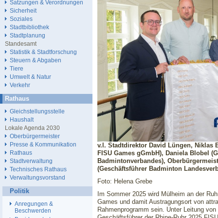
Satzungen & Verordnungen
Sicherheit
Soziales
Stadtbibliothek
Stadtplanung
Standesamt
Statistik & Stadtforschung
Steuern & Abgaben
Tiere
Umwelt & Natur
Verkehr
Rathaus
Gleichstellungsstelle
Haushalt
Lokale Agenda 2030
Oberbürgermeister
Presse & Kommunikation
v.l. Stadtdirektor David Lüngen, Niklas
FISU Games gGmbH), Daniela Blobel (G
Rathaus
Badmintonverbandes), Oberbürgermeist
Stadtverwaltung
(Geschäftsführer Badminton Landesve
Technisches Rathaus
Verwaltungsvorstand
Foto: Helena Grebe
Politik
Im Sommer 2025 wird Mülheim an der Ruhr 
Games und damit Austragungsort von attr
Anregungen &
Rahmenprogramm sein. Unter Leitung von S
Beschwerden
Geschäftsführer der Rhine-Ruhr 2025 FI