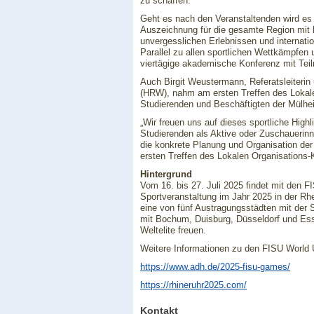
zu schaffen.
Geht es nach den Veranstaltenden wird e
Auszeichnung für die gesamte Region mit
unvergesslichen Erlebnissen und internat
Parallel zu allen sportlichen Wettkämpfen
viertägige akademische Konferenz mit Teil
Auch Birgit Weustermann, Referatsleiteri
(HRW), nahm am ersten Treffen des Lokalen
Studierenden und Beschäftigten der Mülhe
„Wir freuen uns auf dieses sportliche Highl
Studierenden als Aktive oder Zuschauerinn
die konkrete Planung und Organisation de
ersten Treffen des Lokalen Organisations-
Hintergrund
Vom 16. bis 27. Juli 2025 findet mit den 
Sportveranstaltung im Jahr 2025 in der Rhe
eine von fünf Austragungsstädten mit der
mit Bochum, Duisburg, Düsseldorf und Ess
Weltelite freuen.
Weitere Informationen zu den FISU World 
https://www.adh.de/2025-fisu-games/
https://rhineruhr2025.com/
Kontakt