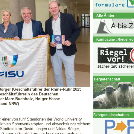
Alle Ämter
Kampagne „Riegel vo
Tierpatenschaft
 Börger (Geschäftsführer der Rhine-Ruhr 2025
eschäftsführerin des Deutschen
er Marc Buchholz, Holger Hasse
rband NRW)
Fahrgemeinschaften
einer von fünf Standorten der World University
aktiven Sportwettkämpfen und abwechslungsreichem
tadtdirektor David Lüngen und Niklas Börger,
SU Games gGmbH, kam vor kurzem erstmals das