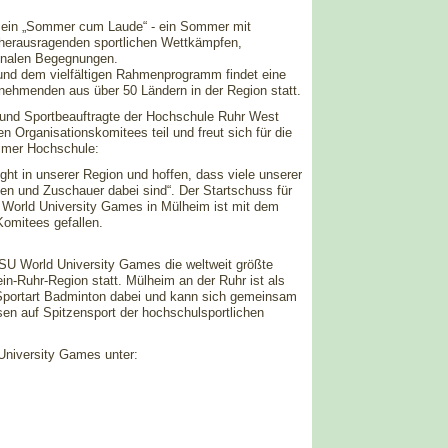
s ein „Sommer cum Laude“ - ein Sommer mit
 herausragenden sportlichen Wettkämpfen,
ionalen Begegnungen.
 und dem vielfältigen Rahmenprogramm findet eine
nehmenden aus über 50 Ländern in der Region statt.
n und Sportbeauftragte der Hochschule Ruhr West
 Organisationskomitees teil und freut sich für die
imer Hochschule:
ight in unserer Region und hoffen, dass viele unserer
en und Zuschauer dabei sind“. Der Startschuss für
r World University Games in Mülheim ist mit dem
Komitees gefallen.
FISU World University Games die weltweit größte
in-Ruhr-Region statt. Mülheim an der Ruhr ist als
 Sportart Badminton dabei und kann sich gemeinsam
en auf Spitzensport der hochschulsportlichen
University Games unter: