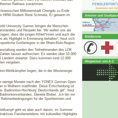
Mülheimer Rathaus zusammen.
 chinesischen Millionenstadt Chengdu zu Ende
 der HRW-Student René Schmela. Er gewann im
Anreise und Stadtplan
World University Games bringen die Menschen
ständnis und Respekt bei. Wir wollen uns als
tragen, dass die jungen Athlet*innen und auch die
Notdienste
als Highlight in Erinnerung behalten“, freut sich
portliche Großereignis in der Rhein-Ruhr-Region.
anstaltung wurden den Teilnehmenden des LOK
n Zahlen lassen aufhorchen: Es werden über 10.000
170 Ländern erwartet. Dazu kommen rund 12.000
Wegweiser von A-Z
llen vergeben.
ton-Wettkämpfen liegen, die in der Westenergie
5 nur wenige Monate nach den YONEX German Open
er in Mülheim stattfindet. Diese Entscheidung ist
ie ‚Badminton-Hochburg‘ Deutschlands gilt“, freut
Badmintonverbandes, Daniela Blobel. „Ich bin mir
 Rahmenbedingungen für die Sportlerinnen und
Wettkampf geht es aber auch darum, im Sommer
raktives Familienerlebnis mit kulturellen Highlights