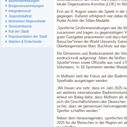
Bezirksvertretungen
lokale Organisations-Komitee (LOK) im 
Bürgerversammlungen
Integrationsrat
Erst am 8. August waren die Spiele in der
gegangen. Äußerst erfolgreich war dabei
Jugendstadtrat
Ruder-Achter die Silber-Medaille.
Mülheimer Abgeordnete
Seniorenbeirat
„Sportliche Großveranstaltungen wie die 
Rat der Stadt
zusammen und tragen zu gegenseitigem Ver
Repräsentation der Stadt
guter Gastgeber präsentieren und dazu bei
Besucher*innen die World University Games 
Wahlen & Entscheide
Oberbürgermeister Marc Buchholz auf das s
Die Dimension und Bedeutsamkeit der Ver
eindrucksvoll aufgezeigt. Allein die bloße
Sportler*innen sowie Offizielle aus rund 
Volunteers. In 18 Sportarten werden Medai
In Mülheim wird der Fokus auf den Badmin
Sporthalle ausgetragen werden.
„Wir freuen uns sehr, dass im Jahr 202
ein weiteres internationales Badmintonturni
erneut ein Beleg dafür, dass Mülheim als d
sich die Geschäftsführerin des Deutschen 
sicher, dass wir gemeinsam hervorragende
Sportler schaffen werden.“
Neben dem herausragenden, sportlichen 
2025 für die Menschen in der Region ein att