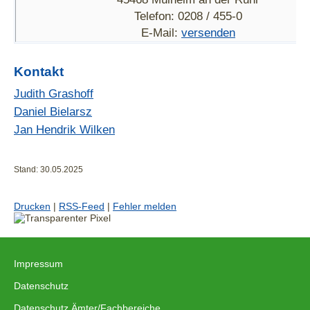
Telefon: 0208 / 455-0
E-Mail:
versenden
Kontakt
Judith Grashoff
Daniel Bielarsz
Jan Hendrik Wilken
Stand: 30.05.2025
Drucken
|
RSS-Feed
|
Fehler melden
Impressum
|
Datenschutz
|
Datenschutz Ämter/Fachbereiche