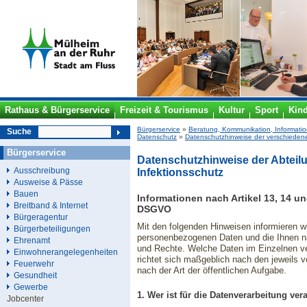
Rathaus & Bürgerservice
Freizeit & Tourismus
Kultur
Sport
Kin
Bürgerservice
»
Beratung, Kommunikation, Informati
Suche
Datenschutz
»
Datenschutzhinweise der verschieden
Bürgerservice
Datenschutzhinweise der Abtei
Ausschreibung
Infektionsschutz
Ausweise & Pässe
Bauen
Informationen nach Artikel 13, 14 
Breitband & Internet
DSGVO
Bürgeragentur
Mit den folgenden Hinweisen informieren wi
Bürgerbeteiligungen
personenbezogenen Daten und die Ihnen 
Ehrenamt
und Rechte. Welche Daten im Einzelnen ve
Einwohnerangelegenheiten
richtet sich maßgeblich nach den jeweils 
Feuerwehr
nach der Art der öffentlichen Aufgabe.
Gesundheit
Gewerbe
1. Wer ist für die Datenverarbeitung v
Jobcenter