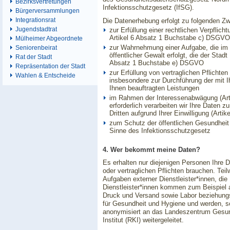
Bezirksvertretungen
Infektionsschutzgesetz (IfSG).
Bürgerversammlungen
Integrationsrat
Die Datenerhebung erfolgt zu folgenden Z
Jugendstadtrat
zur Erfüllung einer rechtlichen Verpflich
Artikel 6 Absatz 1 Buchstabe c) DSGVO
Mülheimer Abgeordnete
zur Wahrnehmung einer Aufgabe, die im ö
Seniorenbeirat
öffentlicher Gewalt erfolgt, die der Stad
Rat der Stadt
Absatz 1 Buchstabe e) DSGVO
Repräsentation der Stadt
zur Erfüllung von vertraglichen Pflicht
Wahlen & Entscheide
insbesondere zur Durchführung der mit I
Ihnen beauftragten Leistungen
im Rahmen der Interessenabwägung (Art
erforderlich verarbeiten wir Ihre Daten 
Dritten aufgrund Ihrer Einwilligung (Ar
zum Schutz der öffentlichen Gesundheit
Sinne des Infektionsschutzgesetz
4. Wer bekommt meine Daten?
Es erhalten nur diejenigen Personen Ihre D
oder vertraglichen Pflichten brauchen. Teil
Aufgaben externer Dienstleister*innen, die
Dienstleister*innen kommen zum Beispiel 
Druck und Versand sowie Labor beziehungs
für Gesundheit und Hygiene und werden, so
anonymisiert an das Landeszentrum Gesun
Institut (RKI) weitergeleitet.