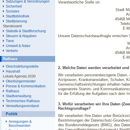
Satzungen & Verordnungen
Verantwortliche Stelle ist:
Sicherheit
Stadt Mü
Soziales
Am
Stadtbibliothek
45468 Mü
Stadtplanung
Telef
Standesamt
E-M
Statistik & Stadtforschung
Unsere Datenschutzbeauftragte erreichen S
Steuern & Abgaben
Tiere
M
Umwelt & Natur
Am
Verkehr
45468 Mü
E-M
Rathaus
Gleichstellungsstelle
2. Welche Daten werden verarbeitet un
Haushalt
Wir verarbeiten personenbezogene Daten, 
Lokale Agenda 2030
Arztpraxen, Krankenanstalten, Schulen, Ki
Oberbürgermeister
Gemeinschaftseinrichtungen erhalten habe
Presse & Kommunikation
sogenannte Stamm- und Kommunikationsdat
Rathaus
für die Erfüllung der Aufgaben nach dem I
Stadtverwaltung
Technisches Rathaus
3. Wofür verarbeiten wir Ihre Daten (Zw
Verwaltungsvorstand
Rechtsgrundlage?
Politik
Wir verarbeiten Ihre Daten unter Berücksic
Bestimmungen der Datenschutz-Grundvero
Anregungen &
des Bundesmeldegesetz (BMG), des Date
Beschwerden
des Gesundheitsdatenschutzgesetz Nordr