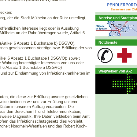
wecken:
tung, der die Stadt Mülheim an der Ruhr unterliegt,
Anreise und Stadtplan
ffentlichen Interesse liegt oder in Ausübung
t Mülheim an der Ruhr übertragen wurde, Artikel 6
Notdienste
en (Artikel 6 Absatz 1 Buchstabe b) DSGVO),
hnen geschlossenen Verträge bzw. Erfüllung der von
ikel 6 Absatz 1 Buchstabe f DSGVO): soweit
zur Wahrung berechtigter Interessen von uns oder
tikel 6 Absatz 1 Buchstabe a DSGVO)
Wegweiser von A-Z
 und zur Eindämmung von Infektionskrankheiten im
aten, die diese zur Erfüllung unserer gesetzlichen
weise bedienen wir uns zur Erfüllung unserer
 Daten in unserem Auftrag verarbeiten. Die
aus den Bereichen IT und Telekommunikation,
weise Diagnostik. Ihre Daten verbleiben beim Amt
fern das Infektionsschutzgesetz dies vorsieht,
dheit Nordrhein-Westfalen und das Robert Koch-