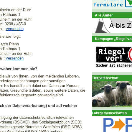
lheim an der Ruhr
 Rathaus 1
Alle Ämter
lheim an der Ruhr
on: 0208 / 455-0
ail:
versenden
ie wie folgt:
Kampagne „Riegel vo
arco Plehn
 Rathaus 1
lheim an der Ruhr
ail:
versenden
d woher kommen sie?
die wir von Ihnen, von den meldenden Laboren,
Tierpatenschaft
ndertageseinrichtungen oder sonstigen
n. Es handelt sich dabei um Daten zur Person,
en, Gesundheitsdaten, sowie weitere Daten, die
nfektionsschutzgesetz notwendig sind.
eck der Datenverarbeitung) und auf welcher
Fahrgemeinschaften
htigung der datenschutzrechtlich relevanten
rdnung (DSGVO), des Sozialgesetzbuch (SGB),
nschutzgesetz Nordrhein-Westfalen (DSG NRW),
hein-Westfalen (GDSG NRW) und des