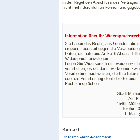
in der Regel den Abschluss des Vertrages
nicht mehr durchführen können und gegeb
Information über Ihr Widerspruchsrec
Sie haben das Recht, aus Gründen, die si
ergeben, jederzeit gegen die Verarbeitu
Daten, die aufgrund Artikel 6 Absatz 1 B
Widerspruch einzulegen.
Legen Sie Widerspruch ein, werden wir I
verarbeiten, es sei denn, wir können zwi
Verarbeitung nachweisen, die Ihre Intere
oder die Verarbeitung dient der Geltend
Rechtsansprüchen.
Stadt Mülhe
Am Ra
45468 Mülhe
Telefon: 
E-Mail:
Kontakt
Dr. Marco Plehn-Poschmann