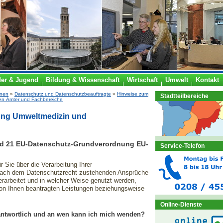
der & Jugend
Bildung & Wissenschaft
Wirtschaft
Umwelt
Kontakt
onen
»
Datenschutz und Datenschutzbeauftragte
»
Hinweise zum
Stadtteilbereiche
en Ämter und Fachbereiche
lung Umweltmedizin und
und 21 EU-Datenschutz-Grundverordnung EU-
Service-Telefon
r Sie über die Verarbeitung Ihrer
nach dem Datenschutzrecht zustehenden Ansprüche
rarbeitet und in welcher Weise genutzt werden,
von Ihnen beantragten Leistungen beziehungsweise
Online-Dienste
erantwortlich und an wen kann ich mich wenden?