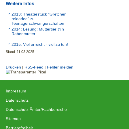
Weitere Infos
2013: Theaterstück "Gretchen
reloaded" zu
Teenagerschwangerschaften
2014: Lesung: Muttertier @n
Rabenmutter
2015: Viel erreicht - viel zu tun!
Stand: 11.03.2025
Drucken
|
RSS-Feed
|
Fehler melden
Impressum
|
Datenschutz
|
Datenschutz Ämter/Fachbereiche
|
Sitemap
|
Barrierefreiheit