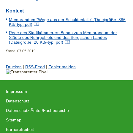
Kontext
Memorandum "Wege aus der Schuldenfalle" (Dateigröße: 386
KB/-typ: pdf)
Rede des Stadtkämmerers Bonan zum Memorandum der
Städte des Ruhrgebiets und des Bergischen Landes
(Dateigröße: 26 KB/-typ: pdf)
Stand: 07.05.2019
Drucken
|
RSS-Feed
|
Fehler melden
Impressum
|
Datenschutz
|
Datenschutz Ämter/Fachbereiche
|
Sitemap
|
Barrierefreiheit