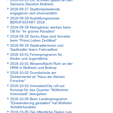
2018-09-25 OB Scholten glaubt an den
Siemens-Standort Mülheim
2018-09-27 Stadtmitarbeitende
engagieren sich ehrenamtlich
2018-09-28 Ausbildungsmesse
BERUFSSTART 2018
2018-09-28 Kleingärtner werben beim
OB für "ihr grünes Paradies"
2018-09-28 Sechs Kitas sind Vorreiter
beim "Prima Leben Zertifikat"
2018-09-28 Stadtradlerinnen und
Stadtradler feiern Fahrradfest
2018-10-01 Ferienprogramm für
Kinder und Jugendliche
2018-10-01 WissensNacht Ruhr an der
HRW in Mülheim und Bottrop
2018-10-02 Grundschule am
Dichterviertel ist "Haus der kleinen
Forscher"
2018-10-02 InnovationCity roll out:
Konzept für das Quartier "Mülheimer
Innenstadt" übergeben
2018-10-05 Beim Landesprogramm
"Einwanderung gestalten" hat Mülheim
Vorbildcharakter
2018-10-05 Der öffentliche Dialog zum