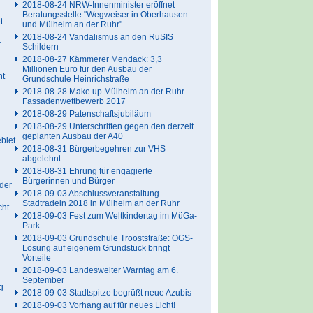
2018-08-24 NRW-Innenminister eröffnet
Beratungsstelle "Wegweiser in Oberhausen
t
und Mülheim an der Ruhr"
2018-08-24 Vandalismus an den RuSIS
r
Schildern
2018-08-27 Kämmerer Mendack: 3,3
Millionen Euro für den Ausbau der
ht
Grundschule Heinrichstraße
2018-08-28 Make up Mülheim an der Ruhr -
Fassadenwettbewerb 2017
2018-08-29 Patenschaftsjubiläum
2018-08-29 Unterschriften gegen den derzeit
geplanten Ausbau der A40
biet
2018-08-31 Bürgerbegehren zur VHS
abgelehnt
2018-08-31 Ehrung für engagierte
Bürgerinnen und Bürger
der
2018-09-03 Abschlussveranstaltung
Stadtradeln 2018 in Mülheim an der Ruhr
cht
2018-09-03 Fest zum Weltkindertag im MüGa-
Park
2018-09-03 Grundschule Trooststraße: OGS-
Lösung auf eigenem Grundstück bringt
Vorteile
2018-09-03 Landesweiter Warntag am 6.
September
g
2018-09-03 Stadtspitze begrüßt neue Azubis
2018-09-03 Vorhang auf für neues Licht!