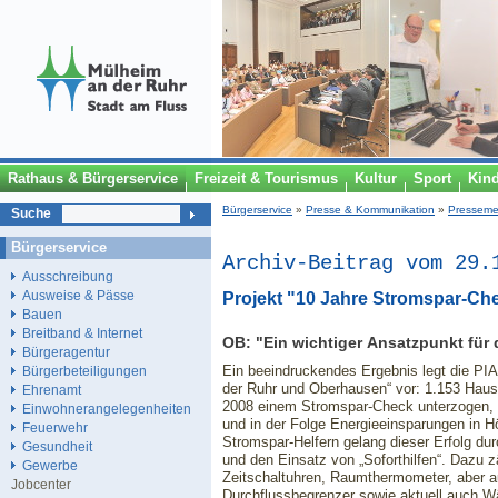
Rathaus & Bürgerservice
Freizeit & Tourismus
Kultur
Sport
Kin
Bürgerservice
»
Presse & Kommunikation
»
Presseme
Suche
Bürgerservice
Archiv-Beitrag vom 29.
Ausschreibung
Ausweise & Pässe
Projekt "10 Jahre Stromspar-Ch
Bauen
Breitband & Internet
OB: "Ein wichtiger Ansatzpunkt für 
Bürgeragentur
Ein beeindruckendes Ergebnis legt die PI
Bürgerbeteiligungen
der Ruhr und Oberhausen“ vor: 1.153 Haus
Ehrenamt
2008 einem Stromspar-Check unterzogen,
Einwohnerangelegenheiten
und in der Folge Energieeinsparungen in H
Feuerwehr
Stromspar-Helfern gelang dieser Erfolg du
Gesundheit
und den Einsatz von „Soforthilfen“. Dazu 
Gewerbe
Zeitschaltuhren, Raumthermometer, aber 
Jobcenter
Durchflussbegrenzer sowie aktuell auch W