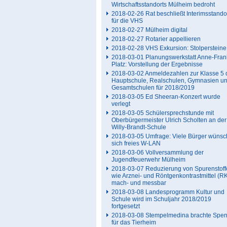
Wirtschaftsstandorts Mülheim bedroht
2018-02-26 Rat beschließt Interimsstando
für die VHS
2018-02-27 Mülheim digital
2018-02-27 Rotarier appellieren
2018-02-28 VHS Exkursion: Stolpersteine
2018-03-01 Planungswerkstatt Anne-Fran
Platz: Vorstellung der Ergebnisse
2018-03-02 Anmeldezahlen zur Klasse 5 
Hauptschule, Realschulen, Gymnasien u
Gesamtschulen für 2018/2019
2018-03-05 Ed Sheeran-Konzert wurde
verlegt
2018-03-05 Schülersprechstunde mit
Oberbürgermeister Ulrich Scholten an der
Willy-Brandt-Schule
2018-03-05 Umfrage: Viele Bürger wüns
sich freies W-LAN
2018-03-06 Vollversammlung der
Jugendfeuerwehr Mülheim
2018-03-07 Reduzierung von Spurenstoff
wie Arznei- und Röntgenkontrastmittel (R
mach- und messbar
2018-03-08 Landesprogramm Kultur und
Schule wird im Schuljahr 2018/2019
fortgesetzt
2018-03-08 Stempelmedina brachte Spe
für das Tierheim