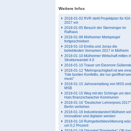
Weitere Infos
2018-01-02 RVR stellt Projektplan für IGA
2027 vor
2018-01-05 Besuch der Sternsinger im
Rathaus
2018-01-08 Mülheimer Mietspiegel
fortgeschrieben
2018-01-10 Emilia und Jonas die
beliebtesten Vornamen 2017 in Mülheim
2018-01-10 Mülheimer Wirtschaft mitten i
Strukturwandel 4.0
2018-01-10 Trauer um Eleonore Güllenst
2018-01-12 "Mehrsprachigkeit ist wie ein
Tüte bunten Konfettis, die nur geöffnet w
muss"
2018-01-15 Jahresempfang von MSS und
MSB
2018-01-15 Weg mit der Schlinge um den
Hals finanzschwacher Kommunen
2018-01-16 "Deutscher Lehrerpreis 2017"
Berlin verliehen
2018-01-16 Industriestandort Mülheim sol
innovativer und digitaler werden
2018-01-16 Ruhrgebietsbevölkerung wäc
um 0,2 Prozent
2018-01-19 Orkantief "Friederike": OB dan