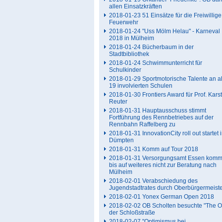
allen Einsatzkräften
2018-01-23 51 Einsätze für die Freiwillige
Feuerwehr
2018-01-24 "Uss Mölm Helau" - Karneval
2018 in Mülheim
2018-01-24 Bücherbaum in der
Stadtbibliothek
2018-01-24 Schwimmunterricht für
Schulkinder
2018-01-29 Sportmotorische Talente an a
19 involvierten Schulen
2018-01-30 Frontiers Award für Prof. Kars
Reuter
2018-01-31 Hauptausschuss stimmt
Fortführung des Rennbetriebes auf der
Rennbahn Raffelberg zu
2018-01-31 InnovationCity roll out startet 
Dümpten
2018-01-31 Komm auf Tour 2018
2018-01-31 Versorgungsamt Essen komm
bis auf weiteres nicht zur Beratung nach
Mülheim
2018-02-01 Verabschiedung des
Jugendstadtrates durch Oberbürgermeist
2018-02-01 Yonex German Open 2018
2018-02-02 OB Scholten besuchte "The O"
der Schloßstraße
2018-02-07 "Optimismus bei