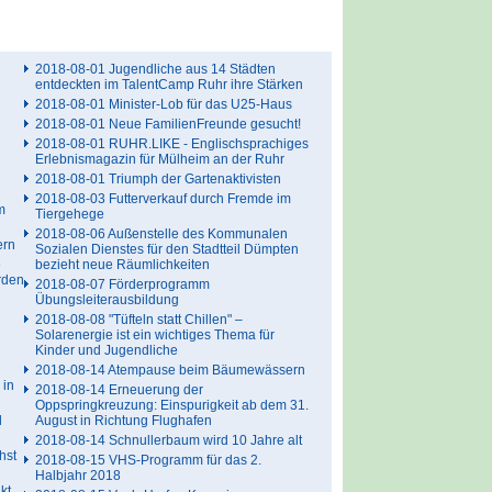
2018-08-01 Jugendliche aus 14 Städten
entdeckten im TalentCamp Ruhr ihre Stärken
2018-08-01 Minister-Lob für das U25-Haus
2018-08-01 Neue FamilienFreunde gesucht!
2018-08-01 RUHR.LIKE - Englischsprachiges
Erlebnismagazin für Mülheim an der Ruhr
2018-08-01 Triumph der Gartenaktivisten
2018-08-03 Futterverkauf durch Fremde im
m
Tiergehege
2018-08-06 Außenstelle des Kommunalen
ern
Sozialen Dienstes für den Stadtteil Dümpten
e
bezieht neue Räumlichkeiten
erden
2018-08-07 Förderprogramm
Übungsleiterausbildung
2018-08-08 "Tüfteln statt Chillen" –
Solarenergie ist ein wichtiges Thema für
Kinder und Jugendliche
2018-08-14 Atempause beim Bäumewässern
 in
2018-08-14 Erneuerung der
Oppspringkreuzung: Einspurigkeit ab dem 31.
l
August in Richtung Flughafen
2018-08-14 Schnullerbaum wird 10 Jahre alt
hst
2018-08-15 VHS-Programm für das 2.
Halbjahr 2018
kt