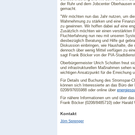
der Ruhr und dem Jobcenter Oberhausen wir
gemacht.
"Wir möchten nun das Jahr nutzen, um diese
Wahrnehmung zu stärken und eine Finanzie
zu gewinnen. Wir hoffen dabei auf eine e
Zusätzlich möchten wir einen verstärkten 
Fluchterfahrung nun neu mit unseren Syst
diesbezüglich Beratung und Hilfe gut gebr
Diskussion einbringen, wie Haushalte, die
dennoch über wenig Mittel verfügen zu e
sagt Frank Böcker von der PIA-Stadtdien
Oberbürgermeister Ulrich Scholten freut sic
und infrastrukturellen Maßnahmen sehen wi
wichtigen Ansatzpunkt für die Erreichung u
Für Details und Buchung des Stromspar-C
können sich Interessierte an das Büro de
0208/97655988 oder online über
energiesp
Für nähere Informationen um und über da
Frank Böcker (0208/8485710) oder Harald
Kontakt
Jörn Sprenger