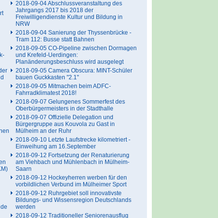
2018-09-04 Abschlussveranstaltung des
Jahrgangs 2017 bis 2018 der
rt
Freiwilligendienste Kultur und Bildung in
NRW
2018-09-04 Sanierung der Thyssenbrücke -
Tram 112: Busse statt Bahnen
2018-09-05 CO-Pipeline zwischen Dormagen
k-
und Krefeld-Uerdingen:
Planänderungsbeschluss wird ausgelegt
der
2018-09-05 Camera Obscura: MINT-Schüler
nd
bauen Guckkasten "2.1"
2018-09-05 Mitmachen beim ADFC-
Fahrradklimatest 2018!
2018-09-07 Gelungenes Sommerfest des
Oberbürgermeisters in der Stadthalle
2018-09-07 Offizielle Delegation und
Bürgergruppe aus Kouvola zu Gast in
chen
Mülheim an der Ruhr
2018-09-10 Letzte Laufstrecke kilometriert -
Einweihung am 16.September
2018-09-12 Fortsetzung der Renaturierung
en
am Viehbach und Mühlenbach in Mülheim-
KM)
Saarn
2018-09-12 Hockeyherren werben für den
vorbildlichen Verbund im Mülheimer Sport
2018-09-12 Ruhrgebiet soll innovativste
Bildungs- und Wissensregion Deutschlands
nde
werden
2018-09-12 Traditioneller Seniorenausflug