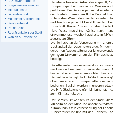
Bezirksvertretungen
Haushalte beziehen Arbeitslosengeld II, S
Bürgerversammlungen
Einsparungen bei Energie und Wasser auc
Integrationsrat
profitieren. Die Beratungen selbst wurden 
durchgeführt, deren berufliche Perspektiv
Jugendstadtrat
In Nordrhein-Westfalen werden in jedem Ja
Mülheimer Abgeordnete
weil Rechnungen nicht bezahlt werden. Für 
Seniorenbeirat
Einschnitt. Keinen Strom zu haben, bedeut
Rat der Stadt
Herd, Waschmaschine, Kühlschrank, manc
Repräsentation der Stadt
einkommensschwache Haushalte in NRW st
Wahlen & Entscheide
Zugang zu Strom.
Die Teilhabe an der Versorgung mit Energi
Bestandteil der Daseinsvorsorge. Mit dem 
gerechten Ausgestaltung der Energiewende
geringem Einkommen an den Klimaschutzzie
beteiligt.
Die effiziente Energieverwendung in priva
wachsende Energiearmut einzudämmen. Da
kostet; aber auf sie zu verzichten, kostet
Derzeit beschäftigt die PIA-Stadtdienste 
Oberhausen vier Stromsparhelfer, die die
bedienen. Täglich werden in unseren Städt
Die PIA-Stadtdienste gGmbH bringt sich dam
zum Klimaschutz ein.
Der Bereich Umweltschutz der Stadt Oberh
Mülheim an der Ruhr und andere Aktivität
Klimabündnis zur Verbesserung der Lebensq
Bundesförderung und mit den Partnern Cari