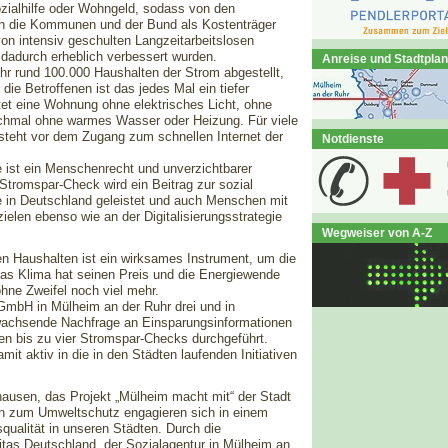
ozialhilfe oder Wohngeld, sodass von den
h die Kommunen und der Bund als Kostenträger
von intensiv geschulten Langzeitarbeitslosen
e dadurch erheblich verbessert wurden.
Anreise und Stadtplan
hr rund 100.000 Haushalten der Strom abgestellt,
die Betroffenen ist das jedes Mal ein tiefer
et eine Wohnung ohne elektrisches Licht, ohne
hmal ohne warmes Wasser oder Heizung. Für viele
eht vor dem Zugang zum schnellen Internet der
Notdienste
e ist ein Menschenrecht und unverzichtbarer
Stromspar-Check wird ein Beitrag zur sozial
 in Deutschland geleistet und auch Menschen mit
len ebenso wie an der Digitalisierungsstrategie
Wegweiser von A-Z
ten Haushalten ist ein wirksames Instrument, um die
s Klima hat seinen Preis und die Energiewende
 ohne Zweifel noch viel mehr.
gGmbH in Mülheim an der Ruhr drei und in
 wachsende Nachfrage an Einsparungsinformationen
en bis zu vier Stromspar-Checks durchgeführt.
it aktiv in die in den Städten laufenden Initiativen
ausen, das Projekt „Mülheim macht mit“ der Stadt
en zum Umweltschutz engagieren sich in einem
ualität in unseren Städten. Durch die
tas Deutschland, der Sozialagentur in Mülheim an