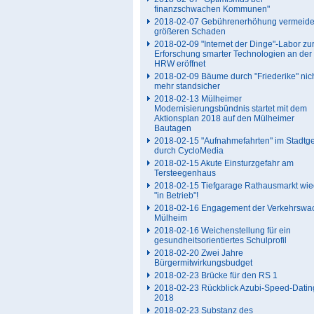
finanzschwachen Kommunen"
2018-02-07 Gebührenerhöhung vermeide
größeren Schaden
2018-02-09 "Internet der Dinge"-Labor zu
Erforschung smarter Technologien an der
HRW eröffnet
2018-02-09 Bäume durch "Friederike" nic
mehr standsicher
2018-02-13 Mülheimer
Modernisierungsbündnis startet mit dem
Aktionsplan 2018 auf den Mülheimer
Bautagen
2018-02-15 "Aufnahmefahrten" im Stadtge
durch CycloMedia
2018-02-15 Akute Einsturzgefahr am
Tersteegenhaus
2018-02-15 Tiefgarage Rathausmarkt wie
"in Betrieb"!
2018-02-16 Engagement der Verkehrswa
Mülheim
2018-02-16 Weichenstellung für ein
gesundheitsorientiertes Schulprofil
2018-02-20 Zwei Jahre
Bürgermitwirkungsbudget
2018-02-23 Brücke für den RS 1
2018-02-23 Rückblick Azubi-Speed-Datin
2018
2018-02-23 Substanz des