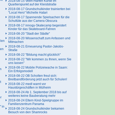
2018-08-15 Veeh-Harfen Kurse im
Quartierspunkt auf der Kleiststraße
2018-08-17 Grundschulkinder trainierten bei
"Local Hero" Michelle Hatari
2018-08-17 Spannende Spielsachen für die
Schultüte aus der Camera Obscura
2018-08-17 innogy-Skatecamp begeistert
Kinder für das Skateboard-Fahren
2018-08-20 "Stadt der Städte"
2018-08-20 Wissenschaft zum Anfassen und
llen
Mitmachen
2018-08-21 Erneuerung Pastor-Jakobs-
ten
Straße
2018-08-22 "Bildung macht glücklich"
2018-08-22 "Wir kommen zu Ihnen, wenn Sie
uns lassen"
2018-08-22 Mobile Polizeiwache in Saarn:
in
Ein Erfolgsmodell
2018-08-22 OB Scholten freut sich:
Breitbandförderung jetzt auch für Schulen!
t
2018-08-22 medl warnt vor
Haustürgeschäften in Mülheim
2018-08-24 Ab 1. September 2018 bis auf
weiteres keine Bauberatung mehr
er
2018-08-24 Eltern Kind-Spielgruppe im
Familienzentrum Panama
 in
2018-08-24 Grundschulkinder bekamen
Besuch von den Shamrocks