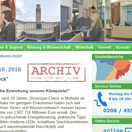
der & Jugend
Bildung & Wissenschaft
Wirtschaft
Umwelt
Kontakt
ldungen (Archiv)
Stadtteilbereiche
10.2018
eck"
Service-Telefon
die Erreichung unserer Klimaziele!"
A nach 10 Jahren „Stromspar-Check in Mülheim an
halte mit geringem Einkommen haben sich seit
 ihren Strom- und Wasserverbrauch messen lassen
öhe von 1.607.718 Millionen Euro erzielt. Den
rch aufsuchende Energieberatung, praktische Tipps
Online-Dienste
zählen moderne LEDs, schaltbare Steckdosenleisten,
auch wassersparende Duschköpfe und
ärmesoforthilfen.