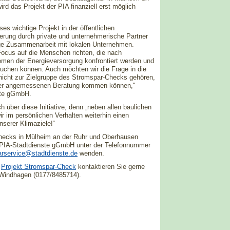
d das Projekt der PIA finanziell erst möglich
s wichtige Projekt in der öffentlichen
rung durch private und unternehmerische Partner
nge Zusammenarbeit mit lokalen Unternehmen.
Focus auf die Menschen richten, die nach
emen der Energieversorgung konfrontiert werden und
auchen können. Auch möchten wir die Frage in die
 nicht zur Zielgruppe des Stromspar-Checks gehören,
iner angemessenen Beratung kommen können,"
ste gGmbH.
h über diese Initiative, denn „neben allen baulichen
r im persönlichen Verhalten weiterhin einen
nserer Klimaziele!“
hecks in Mülheim an der Ruhr und Oberhausen
r PIA-Stadtdienste gGmbH unter der Telefonnummer
arservice@stadtdienste.de
wenden.
s
Projekt Stromspar-Check
kontaktieren Sie gerne
 Windhagen (0177/8485714).