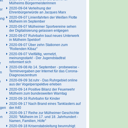
et
Mülheims Bürgermeisterinnen
2020-09-04 Verleihung der
er
Ehrenbürgerwürde an Jacques Marx
2020-09-07 Linienfahrten der Weißen Flotte
ung
Mülheim im September
2020-09-07 Mülheimer Sportvereine sehen
der Digitalisierung gelassen entgegen
2020-09-07 Ruhrbahn baut neues Unterwerk
in Mülheim Speldorf
2020-09-07 Über zehn Stationen zum
"Rollenden Kibaz"
2020-09-07 Vielfältig, vernetzt,
meinungsstark! - Der Jugendstadtrat
reformiert sich
r
2020-09-08 Ab 14. September - probeweise -
Terminvergaben per Internet für das Corona-
ln
Diagnosezentrum
2020-09-09 3d.ruhr - Das Ruhrgebiet online
e
aus der Vogelperspektive erleben
2020-09-14 Positive Bilanz der Feuerwehr
Mülheim zum bundesweiten Warntag
2020-09-16 Ruhrbahn für Kinder
2020-09-17 Nach Brand eines Tanklasters auf
agen
der A40
2020-09-17 Reihe zur Mülheimer Geschichte
en
2020: "Mülheim im 17. und 18. Jahrhundert -
Namen, Familien, Höfe"
2020-09-18 Krisenstabsleitung beunruhigt: