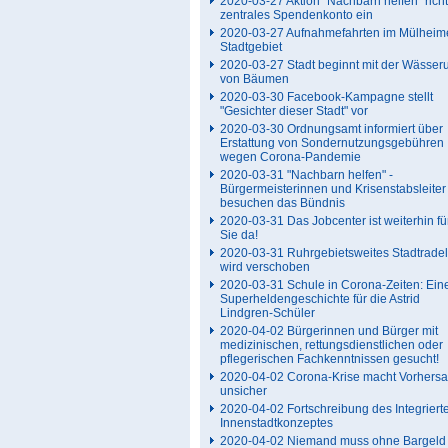
2020-03-27 Aktion "Nachbarn helfen" richt
zentrales Spendenkonto ein
2020-03-27 Aufnahmefahrten im Mülheim
Stadtgebiet
2020-03-27 Stadt beginnt mit der Wässer
von Bäumen
2020-03-30 Facebook-Kampagne stellt
"Gesichter dieser Stadt" vor
2020-03-30 Ordnungsamt informiert über
Erstattung von Sondernutzungsgebühren
wegen Corona-Pandemie
2020-03-31 "Nachbarn helfen" -
Bürgermeisterinnen und Krisenstabsleiter
besuchen das Bündnis
2020-03-31 Das Jobcenter ist weiterhin fü
Sie da!
2020-03-31 Ruhrgebietsweites Stadtrade
wird verschoben
2020-03-31 Schule in Corona-Zeiten: Ein
Superheldengeschichte für die Astrid
Lindgren-Schüler
2020-04-02 Bürgerinnen und Bürger mit
medizinischen, rettungsdienstlichen oder
pflegerischen Fachkenntnissen gesucht!
2020-04-02 Corona-Krise macht Vorhers
unsicher
2020-04-02 Fortschreibung des Integriert
Innenstadtkonzeptes
2020-04-02 Niemand muss ohne Bargeld