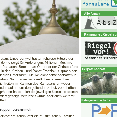
Alle Ämter
Kampagne „Riegel vo
dan. Eines der wichtigsten religiöse Rituale der
ndemie sorgt für Änderungen. Millionen Muslime
 Ramadan. Bereits das Osterfest der Christen fand
Tierpatenschaft
e in den Kirchen - und Papst Franziskus sprach den
nleeren Petersdom. Die Religionsgemeinschaften in
eben. Nachfragen bei sämtlichen islamischen
rlichkeiten im Rahmen des Ramadans entweder
finden sollen, um den geltenden Schutzvorschriften
prächen hatten sich die jeweiligen Kontaktpersonen
miert gezeigt. Vereinzelt wurde aber auch weiterer
ußert.
Fahrgemeinschaften
Gruppen versammeln
teinfort rief schon jetzt die muslimischen Familien