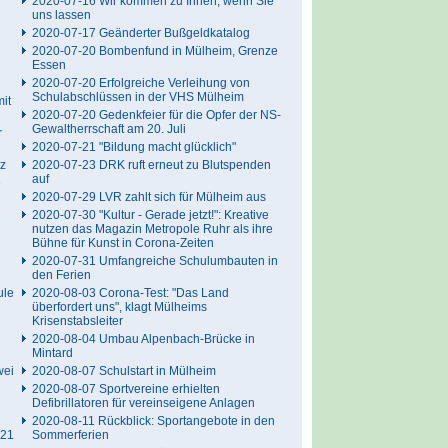
2020-07-16 Wir kommen zu Ihnen, wenn Sie
uns lassen
2020-07-17 Geänderter Bußgeldkatalog
2020-07-20 Bombenfund in Mülheim, Grenze
Essen
2020-07-20 Erfolgreiche Verleihung von
Schulabschlüssen in der VHS Mülheim
it
2020-07-20 Gedenkfeier für die Opfer der NS-
Gewaltherrschaft am 20. Juli
r
2020-07-21 "Bildung macht glücklich"
tz
2020-07-23 DRK ruft erneut zu Blutspenden
auf
e
2020-07-29 LVR zahlt sich für Mülheim aus
2020-07-30 "Kultur - Gerade jetzt!": Kreative
nutzen das Magazin Metropole Ruhr als ihre
Bühne für Kunst in Corona-Zeiten
2020-07-31 Umfangreiche Schulumbauten in
den Ferien
ule
2020-08-03 Corona-Test: "Das Land
überfordert uns", klagt Mülheims
Krisenstabsleiter
2020-08-04 Umbau Alpenbach-Brücke in
Mintard
wei
2020-08-07 Schulstart in Mülheim
2020-08-07 Sportvereine erhielten
Defibrillatoren für vereinseigene Anlagen
2020-08-11 Rückblick: Sportangebote in den
021
Sommerferien