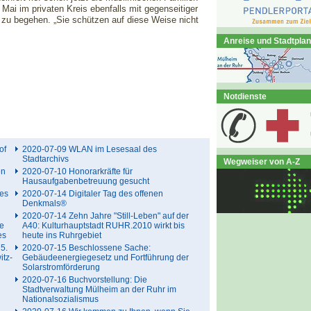
Mai im privaten Kreis ebenfalls mit gegenseitiger
zu begehen. „Sie schützen auf diese Weise nicht
Anreise und Stadtplan
Notdienste
of
2020-07-09 WLAN im Lesesaal des
Stadtarchivs
Wegweiser von A-Z
en
2020-07-10 Honorarkräfte für
Hausaufgabenbetreuung gesucht
hes
2020-07-14 Digitaler Tag des offenen
Denkmals®
2020-07-14 Zehn Jahre "Still-Leben" auf der
de
A40: Kulturhauptstadt RUHR.2010 wirkt bis
es
heute ins Ruhrgebiet
5.
2020-07-15 Beschlossene Sache:
itz-
Gebäudeenergiegesetz und Fortführung der
Solarstromförderung
2020-07-16 Buchvorstellung: Die
Stadtverwaltung Mülheim an der Ruhr im
Nationalsozialismus