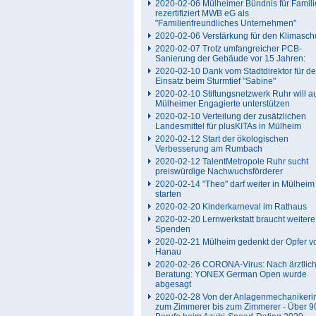
2020-02-06 Mülheimer Bündnis für Famili
rezertifiziert MWB eG als
"Familienfreundliches Unternehmen"
2020-02-06 Verstärkung für den Klimasch
2020-02-07 Trotz umfangreicher PCB-
Sanierung der Gebäude vor 15 Jahren:
2020-02-10 Dank vom Stadtdirektor für d
Einsatz beim Sturmtief "Sabine"
2020-02-10 Stiftungsnetzwerk Ruhr will a
Mülheimer Engagierte unterstützen
2020-02-10 Verteilung der zusätzlichen
Landesmittel für plusKITAs in Mülheim
2020-02-12 Start der ökologischen
Verbesserung am Rumbach
2020-02-12 TalentMetropole Ruhr sucht
preiswürdige Nachwuchsförderer
2020-02-14 "Theo" darf weiter in Mülheim
starten
2020-02-20 Kinderkarneval im Rathaus
2020-02-20 Lernwerkstatt braucht weitere
Spenden
2020-02-21 Mülheim gedenkt der Opfer v
Hanau
2020-02-26 CORONA-Virus: Nach ärztlich
Beratung: YONEX German Open wurde
abgesagt
2020-02-28 Von der Anlagenmechanikerin
zum Zimmerer bis zum Zimmerer - Über 9