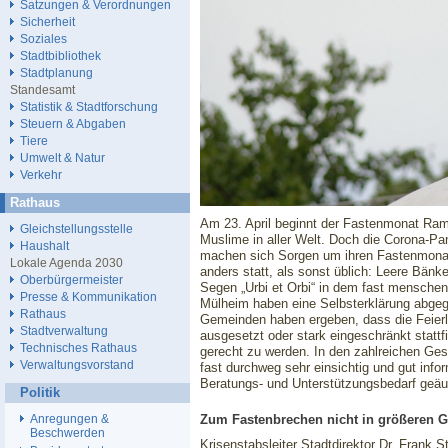
Satzungen & Verordnungen
Sicherheit
Soziales
Stadtbibliothek
Stadtplanung
Standesamt
Statistik & Stadtforschung
Steuern & Abgaben
Tiere
Umwelt & Natur
Verkehr
Rathaus
Am 23. April beginnt der Fastenmonat Rama
Gleichstellungsstelle
Muslime in aller Welt. Doch die Corona-Pa
Haushalt
machen sich Sorgen um ihren Fastenmonat
Lokale Agenda 2030
anders statt, als sonst üblich: Leere Bänk
Oberbürgermeister
Segen „Urbi et Orbi“ in dem fast mensche
Presse & Kommunikation
Mülheim haben eine Selbsterklärung abgeg
Rathaus
Gemeinden haben ergeben, dass die Feie
Stadtverwaltung
ausgesetzt oder stark eingeschränkt statt
Technisches Rathaus
gerecht zu werden. In den zahlreichen Ges
Verwaltungsvorstand
fast durchweg sehr einsichtig und gut infor
Beratungs- und Unterstützungsbedarf geä
Politik
Zum Fastenbrechen nicht in größeren 
Anregungen &
Beschwerden
Krisenstabsleiter Stadtdirektor Dr. Frank S