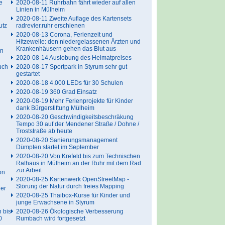
e
2020-08-11 Ruhrbahn fährt wieder auf allen
Linien in Mülheim
2020-08-11 Zweite Auflage des Kartensets
utz
radrevier.ruhr erschienen
2020-08-13 Corona, Ferienzeit und
Hitzewelle: den niedergelassenen Ärzten und
Krankenhäusern gehen das Blut aus
en
2020-08-14 Auslobung des Heimatpreises
uch
2020-08-17 Sportpark in Styrum sehr gut
gestartet
2020-08-18 4.000 LEDs für 30 Schulen
2020-08-19 360 Grad Einsatz
2020-08-19 Mehr Ferienprojekte für Kinder
dank Bürgerstiftung Mülheim
2020-08-20 Geschwindigkeitsbeschräkung
Tempo 30 auf der Mendener Straße / Dohne /
Troststraße ab heute
2020-08-20 Sanierungsmanagement
Dümpten startet im September
2020-08-20 Von Krefeld bis zum Technischen
Rathaus in Mülheim an der Ruhr mit dem Rad
zur Arbeit
on
2020-08-25 Kartenwerk OpenStreetMap -
Störung der Natur durch freies Mapping
er
2020-08-25 Thaibox-Kurse für Kinder und
junge Erwachsene in Styrum
 bis
2020-08-26 Ökologische Verbesserung
0
Rumbach wird fortgesetzt