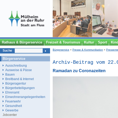
Rathaus & Bürgerservice
Freizeit & Tourismus
Kultur
Sport
Kin
Bürgerservice
»
Presse & Kommunikation
»
Presseme
Suche
Bürgerservice
Archiv-Beitrag vom 22.
Ausschreibung
Ausweise & Pässe
Ramadan zu Coronazeiten
Bauen
Breitband & Internet
Bürgeragentur
Bürgerbeteiligungen
Ehrenamt
Einwohnerangelegenheiten
Feuerwehr
Gesundheit
Gewerbe
Jobcenter