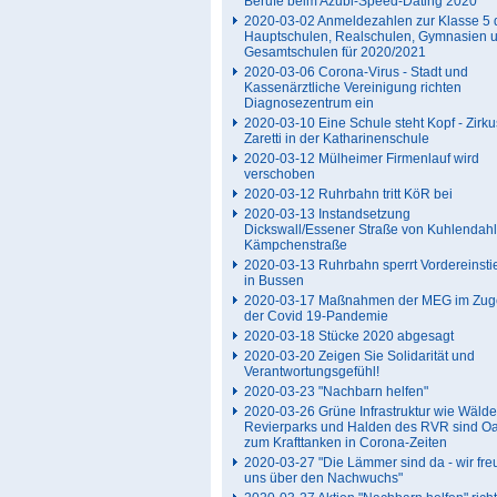
Berufe beim Azubi-Speed-Dating 2020
2020-03-02 Anmeldezahlen zur Klasse 5 
Hauptschulen, Realschulen, Gymnasien 
Gesamtschulen für 2020/2021
2020-03-06 Corona-Virus - Stadt und
Kassenärztliche Vereinigung richten
Diagnosezentrum ein
2020-03-10 Eine Schule steht Kopf - Zirku
Zaretti in der Katharinenschule
2020-03-12 Mülheimer Firmenlauf wird
verschoben
2020-03-12 Ruhrbahn tritt KöR bei
2020-03-13 Instandsetzung
Dickswall/Essener Straße von Kuhlendahl
Kämpchenstraße
2020-03-13 Ruhrbahn sperrt Vordereinsti
in Bussen
2020-03-17 Maßnahmen der MEG im Zug
der Covid 19-Pandemie
2020-03-18 Stücke 2020 abgesagt
2020-03-20 Zeigen Sie Solidarität und
Verantwortungsgefühl!
2020-03-23 "Nachbarn helfen"
2020-03-26 Grüne Infrastruktur wie Wälde
Revierparks und Halden des RVR sind O
zum Krafttanken in Corona-Zeiten
2020-03-27 "Die Lämmer sind da - wir fre
uns über den Nachwuchs"