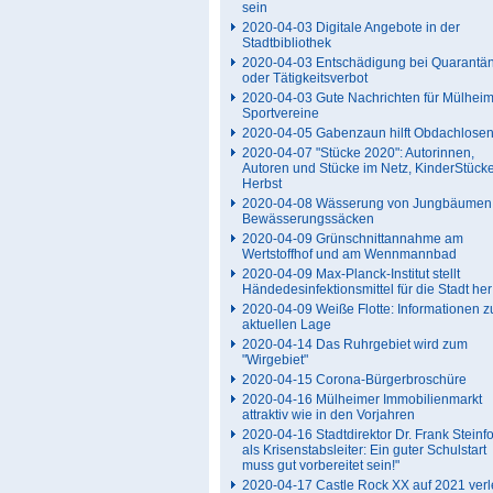
sein
2020-04-03 Digitale Angebote in der
Stadtbibliothek
2020-04-03 Entschädigung bei Quarantä
oder Tätigkeitsverbot
2020-04-03 Gute Nachrichten für Mülhei
Sportvereine
2020-04-05 Gabenzaun hilft Obdachlose
2020-04-07 "Stücke 2020": Autorinnen,
Autoren und Stücke im Netz, KinderStück
Herbst
2020-04-08 Wässerung von Jungbäumen 
Bewässerungssäcken
2020-04-09 Grünschnittannahme am
Wertstoffhof und am Wennmannbad
2020-04-09 Max-Planck-Institut stellt
Händedesinfektionsmittel für die Stadt her
2020-04-09 Weiße Flotte: Informationen z
aktuellen Lage
2020-04-14 Das Ruhrgebiet wird zum
"Wirgebiet"
2020-04-15 Corona-Bürgerbroschüre
2020-04-16 Mülheimer Immobilienmarkt
attraktiv wie in den Vorjahren
2020-04-16 Stadtdirektor Dr. Frank Steinfo
als Krisenstabsleiter: Ein guter Schulstart
muss gut vorbereitet sein!"
2020-04-17 Castle Rock XX auf 2021 verl