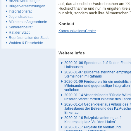
Bezirksvertretungen
auf, das abendliche Fastenbrechen am 23. 
Bürgerversammlungen
Rücksichtnahme und nur im engsten Kreis 
Integrationsrat
nur sich, sondern auch ihre Mitmenschen.“
Jugendstadtrat
Mülheimer Abgeordnete
Kontakt
Seniorenbeirat
KommunikationsCenter
Rat der Stadt
Repräsentation der Stadt
Wahlen & Entscheide
Weitere Infos
2020-01-06 Spendenaufruf für den Friedh
Holthausen
2020-01-07 Bürgermeisterinnen empfing
Sternsinger im Rathaus
2020-01-09 Förderpreis für ein gedeihlic
Miteinander und gegenseitige Integration
verliehen
2020-01-14 Aktionsbündnis "Für die Wür
unserer Städte" fordert Initiative des Land
2020-01-14 Gedenkfeier aus Anlass des 7
Jahrestages der Befreiung des KZ Auschw
Birkenau
2020-01-16 Bolzplatzsanierung auf
Kinderspielplatz "Auf den Hufen"
2020-01-17 Projekte für Vielfalt und