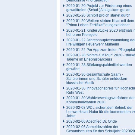
Demokratie - Förderaufruf
2020-01-20 Projekt zur Förderung eines
gewaltfreien (Schul-)Alltags kam gut an
2020-01-20 Schloß Broich startet durch
2020-01-20 Weitere sieben Kitas mit dem
"Prima Leben Zertifikat" ausgezeichnet
2020-01-21 KinderStücke 2020 erstmals m
höherem Preisgeld
2020-01-22 Jahreshauptversammlung de
Freiwilligen Feuerwehr Mülheim
2020-01-22 Per App zum freien Pflegepla
2020-01-28 "komm auf Tour" 2020 - stark
Talente im Erlebnisparcours
2020-01-28 Stärkungspaktmittel wurden
gewährt
2020-01-30 Gesamtschule Saarn -
Schülerinnen und Schüler entdecken
klassische Musik
2020-01-30 Innovationspreis für Hochsch
Ruhr West
2020-01-30 Wahlvorschlagsverfahren der
Kommunalwahlen 2020
2020-02-03 WDL sichert den Betrieb der
Lernwerkstatt Natur für die kommenden z
Jahre
2020-02-06 Abschied Dr. Ohde
2020-02-06 Anmeldezahlen der
Gesamtschulen für das Schuljahr 2020/2