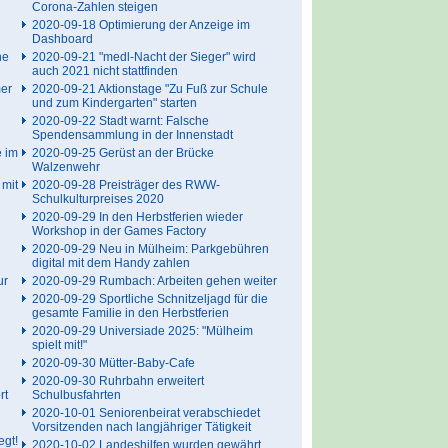
Corona-Zahlen steigen
2020-09-18 Optimierung der Anzeige im
Dashboard
ne
2020-09-21 "medl-Nacht der Sieger" wird
auch 2021 nicht stattfinden
mer
2020-09-21 Aktionstage "Zu Fuß zur Schule
und zum Kindergarten" starten
n
2020-09-22 Stadt warnt: Falsche
Spendensammlung in der Innenstadt
e im
2020-09-25 Gerüst an der Brücke
Walzenwehr
mit
2020-09-28 Preisträger des RWW-
Schulkulturpreises 2020
2020-09-29 In den Herbstferien wieder
Workshop in der Games Factory
2020-09-29 Neu in Mülheim: Parkgebühren
digital mit dem Handy zahlen
ur
2020-09-29 Rumbach: Arbeiten gehen weiter
2020-09-29 Sportliche Schnitzeljagd für die
gesamte Familie in den Herbstferien
2020-09-29 Universiade 2025: "Mülheim
spielt mit!"
2020-09-30 Mütter-Baby-Cafe
2020-09-30 Ruhrbahn erweitert
rt
Schulbusfahrten
2020-10-01 Seniorenbeirat verabschiedet
Vorsitzenden nach langjähriger Tätigkeit
egt!
2020-10-02 Landeshilfen wurden gewährt