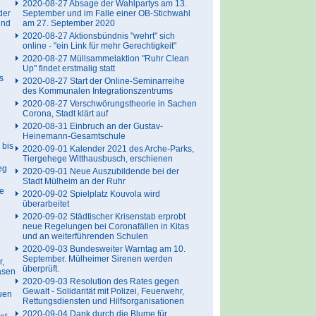
2020-08-27 Absage der Wahlpartys am 13.
der
September und im Falle einer OB-Stichwahl
und
am 27. September 2020
2020-08-27 Aktionsbündnis "wehrt" sich
online - "ein Link für mehr Gerechtigkeit"
2020-08-27 Müllsammelaktion "Ruhr Clean
Up" findet erstmalig statt
s
2020-08-27 Start der Online-Seminarreihe
des Kommunalen Integrationszentrums
2020-08-27 Verschwörungstheorie in Sachen
Corona, Stadt klärt auf
2020-08-31 Einbruch an der Gustav-
Heinemann-Gesamtschule
 bis
2020-09-01 Kalender 2021 des Arche-Parks,
Tiergehege Witthausbusch, erschienen
eg
2020-09-01 Neue Auszubildende bei der
Stadt Mülheim an der Ruhr
e
2020-09-02 Spielplatz Kouvola wird
überarbeitet
2020-09-02 Städtischer Krisenstab erprobt
neue Regelungen bei Coronafällen in Kitas
und an weiterführenden Schulen
2020-09-03 Bundesweiter Warntag am 10.
September. Mülheimer Sirenen werden
r,
überprüft.
asen
2020-09-03 Resolution des Rates gegen
Gewalt - Solidarität mit Polizei, Feuerwehr,
uen
Rettungsdiensten und Hilfsorganisationen
2020-09-04 Dank durch die Blume für