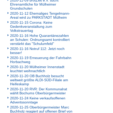
2020-11-09 brotZeit e.V. sucht
Ehrenamtliche für Mülheimer
Grundschulen
2020-11-12 Ehemaliges Tengelmann-
Areal wird zu PARKSTADT Mülheim
2020-11-15 Corona: Keine
Gedenkveranstaltung zum
Volkstrauertag
2020-11-16 Hohe Quarantänezahlen
an Schulen: Ordnungsamt kontrolliert
verstärkt das "Schulumfeld"
2020-11-16 Notruf 112: Jetzt noch
besser!
2020-11-19 Erneuerung der Fahrbahn
Horbachweg
2020-11-20 Mülheimer Innenstadt
leuchtet weihnachtlich
2020-11-20 OB Buchholz besucht
weltweit größte ALDI-SÜD-Filiale am
Heifeskamp
2020-11-20 RVR: Der Kommunalrat
wählt Bochums Oberbürgermeister
2020-11-24 Keine verkaufsoffenen
Adventssonntage
2020-11-25 Oberbürgermeister Marc
Buchholz reagiert auf offenen Brief von